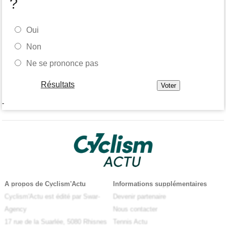
?
Oui
Non
Ne se prononce pas
Résultats
-
A propos de Cyclism'Actu
Informations supplémentaires
Cyclism'Actu est édité par Swar-
Devenir partenaire
Agency
Nous contacter
17 rue de la Suarlée, 5080 Rhisnes
Tennis Actu