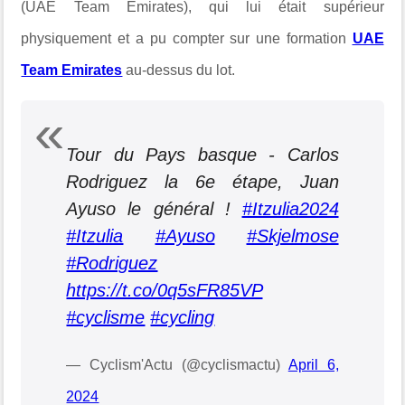
(UAE Team Emirates), qui lui était supérieur
physiquement et a pu compter sur une formation
UAE
Team Emirates
au-dessus du lot.
Tour du Pays basque - Carlos
Rodriguez la 6e étape, Juan
Ayuso le général !
#Itzulia2024
#Itzulia
#Ayuso
#Skjelmose
#Rodriguez
https://t.co/0q5sFR85VP
#cyclisme
#cycling
— Cyclism'Actu (@cyclismactu)
April 6,
2024