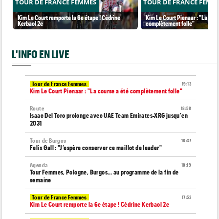
TOUR DE FRANCE FEMMES
TOUR DE FRANCE FEMM
Kim Le Court remporte la 6e étape ! Cédrine
Kim Le Court Pienaar : "La cour
Kerbaol 2e
complètement folle"
L'INFO EN LIVE
Tour de France Femmes
19:13
Kim Le Court Pienaar : "La course a été complètement folle"
Route
18:58
Isaac Del Toro prolonge avec UAE Team Emirates-XRG jusqu'en
2031
Tour de Burgos
18:37
Felix Gall : "J’espère conserver ce maillot de leader"
Agenda
18:19
Tour Femmes, Pologne, Burgos… au programme de la fin de
semaine
Tour de France Femmes
17:53
Kim Le Court remporte la 6e étape ! Cédrine Kerbaol 2e