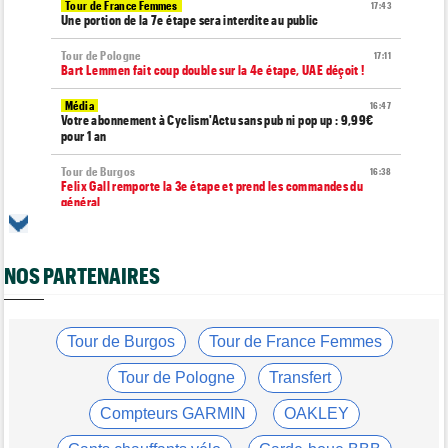
Tour de France Femmes
17:43
Une portion de la 7e étape sera interdite au public
Tour de Pologne
17:11
Bart Lemmen fait coup double sur la 4e étape, UAE déçoit !
Média
16:47
Votre abonnement à Cyclism'Actu sans pub ni pop up : 9,99€
pour 1 an
Tour de Burgos
16:38
Felix Gall remporte la 3e étape et prend les commandes du
général
Route
16:22
Quels seront les prochains défis de Tadej Pogacar ?
NOS PARTENAIRES
Média
16:00
Nos vidéos de cyclisme sont sur Youtube : Cyclism'Actu TV
Route
Tour de Burgos
Tour de France Femmes
15:37
Un Allemand de la Visma victime d'une fracture pour la 2e fois
en 2 mois !
Tour de Pologne
Transfert
Route
15:18
Compteurs GARMIN
OAKLEY
Blessé, le Belge Toon Aerts, a mis un terme à sa saison 2026