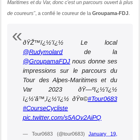
Maritimes et du Var, donc c'est un parcours ouvert à plus
de coureurs"
, a confié le coureur de la
Groupama-FDJ
.
ðŸŽ™ï¿½'ï¿½ Le local
@Rudymolard
de la
@GroupamaFDJ
nous donne ses
impressions sur le parcours du
Tour des Alpes-Maritimes et du
Var 2023 ðŸ—ºï¿½'ï¿½
ï¿½'‍â™‚ï¿½'ï¿½ ðŸ¤©
#Tour0683
#CourseCycliste
pic.twitter.com/s5AOv2AiPQ
— Tour0683 (@tour0683)
January 19,