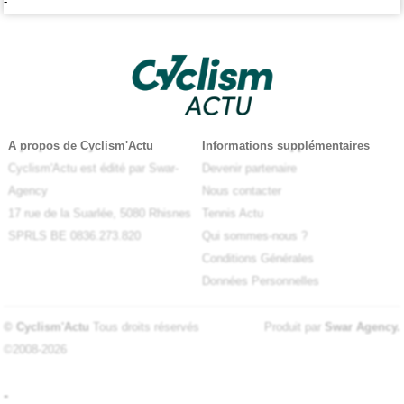
-
A propos de Cyclism'Actu
Informations supplémentaires
Cyclism'Actu est édité par Swar-
Devenir partenaire
Agency
Nous contacter
17 rue de la Suarlée, 5080 Rhisnes
Tennis Actu
SPRLS BE 0836.273.820
Qui sommes-nous ?
Conditions Générales
Données Personnelles
© Cyclism'Actu
Tous droits réservés
Produit par
Swar Agency
.
©2008-2026
-