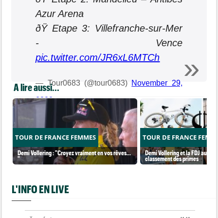
Azur Arena
ðŸ Etape 3: Villefranche-sur-Mer
- Vence
pic.twitter.com/JR6xL6MTCh
— Tour0683 (@tour0683)
November 29,
A lire aussi...
2022
TOUR DE FRANCE FEMMES
TOUR DE FRANCE FEMM
Demi Vollering : "Croyez vraiment en vos rêves...
Demi Vollering et la FDJ au so
"
classement des primes
L'INFO EN LIVE