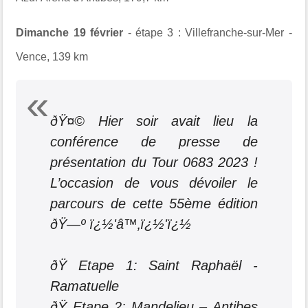
Dimanche 19 février
- étape 3 :
Villefranche-sur-Mer -
Vence, 139 km
ðŸ¤© Hier soir avait lieu la
conférence de presse de
présentation du Tour 0683 2023 !
L’occasion de vous dévoiler le
parcours de cette 55ème édition
ðŸ—º ï¿½'‍â™‚ï¿½'ï¿½
ðŸ Etape 1: Saint Raphaël -
Ramatuelle
ðŸ Etape 2: Mandelieu – Antibes