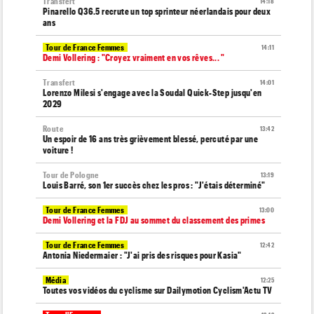
Transfert
14:18
Pinarello Q36.5 recrute un top sprinteur néerlandais pour deux
ans
Tour de France Femmes
14:11
Demi Vollering : "Croyez vraiment en vos rêves... "
Transfert
14:01
Lorenzo Milesi s'engage avec la Soudal Quick-Step jusqu'en
2029
Route
13:42
Un espoir de 16 ans très grièvement blessé, percuté par une
voiture !
Tour de Pologne
13:19
Louis Barré, son 1er succès chez les pros : "J'étais déterminé"
Tour de France Femmes
13:00
Demi Vollering et la FDJ au sommet du classement des primes
Tour de France Femmes
12:42
Antonia Niedermaier : "J'ai pris des risques pour Kasia"
Média
12:25
Toutes vos vidéos du cyclisme sur Dailymotion Cyclism'Actu TV