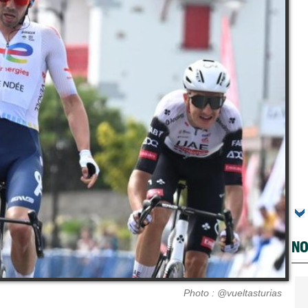
NO
Photo : @vueltasturias