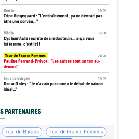
Route
05/08
Trine Vingegaard : "L'entraînement, ça ne devrait pas
être une corvée..."
Média
05/08
Cyclism’Actu recrute des rédacteurs… si ça vous
intéresse, c'est ici !
Tour de France Femmes
05/08
Pauline Ferrand-Prévot : "Les autres sont un ton au-
dessus"
Tour de Burgos
05/08
Oscar Onley : "Je n'avais pas connu le début de saison
idéal…"
Tour de Pologne
05/08
Paul Magnier seulement 14e de la 3e étape... puis
S PARTENAIRES
déclassé
Tour du Portugal
05/08
Julius Johansen remporte le prologue, doublé UAE Team
Tour de Burgos
Tour de France Femmes
Emirates