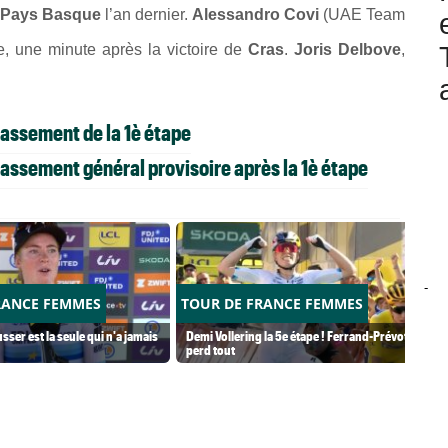
 Pays Basque
l’an dernier.
Alessandro Covi
(UAE Team
e, une minute après la victoire de
Cras
.
Joris Delbove
,
lassement de la 1è étape
lassement général provisoire après la 1è étape
-
RANCE FEMMES
TOUR DE FRANCE FEMMES
usser est la seule qui n'a jamais
Demi Vollering la 5e étape ! Ferrand-Prévot
perd tout