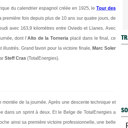
orique du calendrier espagnol créée en 1925, le
Tour des
 première fois depuis plus de 10 ans sur quatre jours, de
jeudi avec 163,9 kilomètres entre Oviedo et Llanes.
Avec
TR
ournée, dont l’
Alto de la Torneria
placé dans le final, ce
illustrés. Grand favori pour la victoire finale,
Marc Soler
par
Steff Cras
(TotalEnergies).
e montée de la journée. Après une descente technique et
SO
uée dans un sprint à deux. Et le Belge de TotalEnergies a
croche ainsi sa première victoire professionnelle, une belle