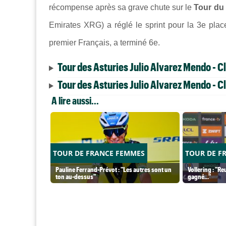
récompense après sa grave chute sur le
Tour du
Emirates XRG) a réglé le sprint pour la 3e plac
premier Français, a terminé 6e.
Tour des Asturies Julio Alvarez Mendo - C
Tour des Asturies Julio Alvarez Mendo - C
A lire aussi...
TOUR DE FRANCE FEMMES
TOUR DE F
Pauline Ferrand-Prévot : "Les autres sont un
Vollering : "Re
ton au-dessus"
gagné..."