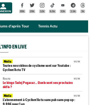
Menu
Facebook
Twitter
Instagram
Tik Tok
Youtube
Dailymotion
Threads
NNEXION
89k
29k
12k
6.5k
53k
1.5k
3k
riums d'après Tour
Tennis Actu
L'INFO EN LIVE
Média
05/08
Toutes nos vidéos de cyclisme sont sur Youtube :
Cyclism'Actu TV
Route
05/08
Le bingo Tadej Pogacar... Quels sont ses prochains
défis ?
Média
05/08
L'abonnement à Cyclism'Actu sans pub sans pop up :
9,99€ pour 1 an