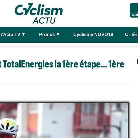
CO
►
►
m'Actu TV
Pronos
Cyclisme NOVO19
Crité
t TotalEnergies la 1ère étape... 1ère