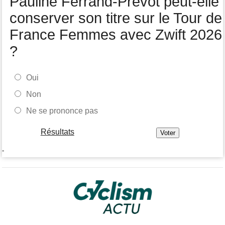
Pauline Ferrand-Prévot peut-elle
général
conserver son titre sur le Tour de
France Femmes avec Zwift 2026
?
Oui
Non
Ne se prononce pas
Résultats
-