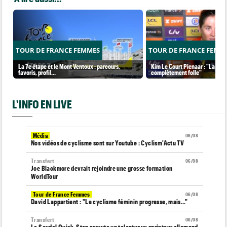
TOUR DE FRANCE FEMMES
TOUR DE FRANCE FEMM
La 7e étape et le Mont Ventoux : parcours,
Kim Le Court Pienaar : "La cour
favoris, profil…
complètement folle"
L'INFO EN LIVE
Média
06/08
Nos vidéos de cyclisme sont sur Youtube : Cyclism'Actu TV
Transfert
06/08
Joe Blackmore devrait rejoindre une grosse formation
WorldTour
Tour de France Femmes
06/08
David Lappartient : "Le cyclisme féminin progresse, mais…"
Transfert
06/08
La Soudal Quick-Step recrute un talentueux sprinteur allemand