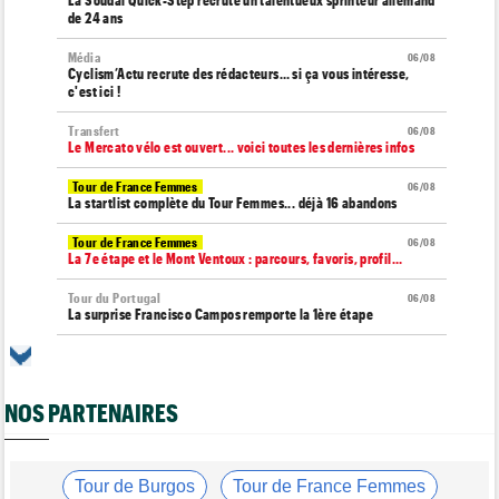
de 24 ans
Média
06/08
Cyclism’Actu recrute des rédacteurs… si ça vous intéresse,
c'est ici !
Transfert
06/08
Le Mercato vélo est ouvert... voici toutes les dernières infos
Tour de France Femmes
06/08
La startlist complète du Tour Femmes... déjà 16 abandons
Tour de France Femmes
06/08
La 7e étape et le Mont Ventoux : parcours, favoris, profil…
Tour du Portugal
06/08
La surprise Francisco Campos remporte la 1ère étape
Tour de Pologne
06/08
Bart Lemmen : "J'attendais cette 1ère victoire depuis
longtemps"
NOS PARTENAIRES
Tour de France Femmes
06/08
Marlen Reusser : "Le Mont Ventoux... on verra"
Tour de France Femmes
Tour de Burgos
Tour de France Femmes
06/08
Kim Le Court Pienaar : "La course a été complètement folle"