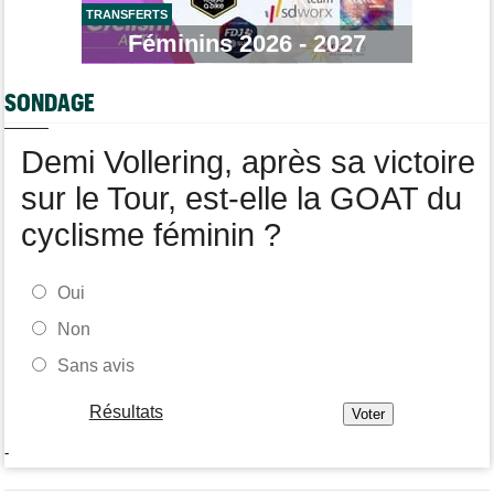
TRANSFERTS
Tour d'Espagne
Féminins 2026 - 2027
09/08
La Soudal Quick-Step perd un de ses leaders pour la Vuelta !
Tour de France Femmes
09/08
SONDAGE
Tadej Pogacar a joué les supporters pour Urska Zigart
Demi Vollering, après sa victoire
sur le Tour, est-elle la GOAT du
cyclisme féminin ?
Oui
Non
Sans avis
Résultats
-