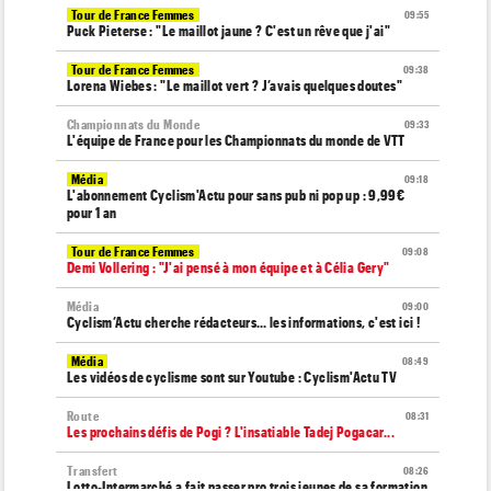
Tour de France Femmes
09:55
Puck Pieterse : "Le maillot jaune ? C'est un rêve que j'ai"
Tour de France Femmes
09:38
Lorena Wiebes : "Le maillot vert ? J’avais quelques doutes"
Championnats du Monde
09:33
L'équipe de France pour les Championnats du monde de VTT
Média
09:18
L'abonnement Cyclism'Actu pour sans pub ni pop up : 9,99€
pour 1 an
Tour de France Femmes
09:08
Demi Vollering : "J'ai pensé à mon équipe et à Célia Gery"
Média
09:00
Cyclism’Actu cherche rédacteurs… les informations, c'est ici !
Média
08:49
Les vidéos de cyclisme sont sur Youtube : Cyclism'Actu TV
Route
08:31
Les prochains défis de Pogi ? L'insatiable Tadej Pogacar...
Transfert
08:26
Lotto-Intermarché a fait passer pro trois jeunes de sa formation