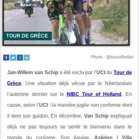
TOUR DE GRÈCE
Photo : @tourofhellas
Jan-Willem van Schip
a été exclu par l’
UCI
du
Tour de
Grèce
. Une situation déjà vécue par le Néerlandais
l’automne dernier sur le
NIBC Tour of Holland
. En
cause, selon l’
UCI
: la manière jugée non conforme dont
il tient son guidon. En décembre,
Van Schip
expliquait
déjà ne pas toujours se sentir le bienvenu dans le
monde du cyclisme. Son équipe,
Azérion / Villa