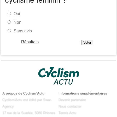
Oui
Non
Sans avis
Résultats
-
A propos de Cyclism'Actu
Informations supplémentaires
Cyclism'Actu est édité par Swar-
Devenir partenaire
Agency
Nous contacter
17 rue de la Suarlée, 5080 Rhisnes
Tennis Actu