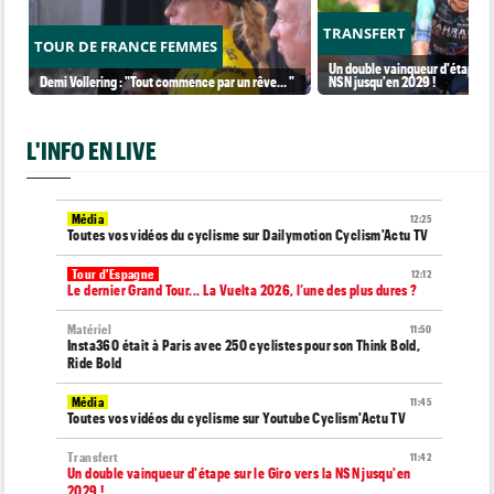
TRANSFERT
TOUR DE FRANCE FEMMES
Un double vainqueur d'étape sur
Demi Vollering : "Tout commence par un rêve... "
NSN jusqu'en 2029 !
L'INFO EN LIVE
Média
12:25
Toutes vos vidéos du cyclisme sur Dailymotion Cyclism'Actu TV
Tour d'Espagne
12:12
Le dernier Grand Tour... La Vuelta 2026, l’une des plus dures ?
Matériel
11:50
Insta360 était à Paris avec 250 cyclistes pour son Think Bold,
Ride Bold
Média
11:45
Toutes vos vidéos du cyclisme sur Youtube Cyclism'Actu TV
Transfert
11:42
Un double vainqueur d'étape sur le Giro vers la NSN jusqu'en
2029 !