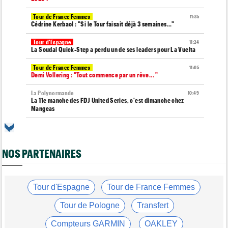
Tour de France Femmes
11:35
Cédrine Kerbaol : "Si le Tour faisait déjà 3 semaines..."
Tour d'Espagne
11:24
La Soudal Quick-Step a perdu un de ses leaders pour La Vuelta
Tour de France Femmes
11:05
Demi Vollering : "Tout commence par un rêve... "
La Polynormande
10:49
La 11e manche des FDJ United Series, c'est dimanche chez
Mangeas
Tour d'Espagne
10:41
La 20e étape de La Vuelta modifiée à cause des éboulements
NOS PARTENAIRES
Route
10:26
Robert Gesink : "Le cyclisme moderne est beaucoup plus
propre..."
Tour de France Femmes
Tour d'Espagne
Tour de France Femmes
09:55
Puck Pieterse : "Le maillot jaune ? C'est un rêve que j'ai"
Tour de Pologne
Transfert
Tour de France Femmes
09:38
Lorena Wiebes : "Le maillot vert ? J’avais quelques doutes"
Compteurs GARMIN
OAKLEY