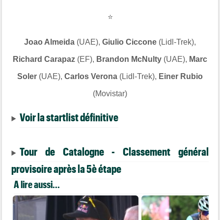
⭐
Joao Almeida
(UAE),
Giulio Ciccone
(Lidl-Trek),
Richard Carapaz
(EF),
Brandon McNulty
(UAE),
Marc
Soler
(UAE),
Carlos Verona
(Lidl-Trek),
Einer Rubio
(Movistar)
Voir la startlist définitive
Tour de Catalogne - Classement général
provisoire après la 5è étape
A lire aussi...