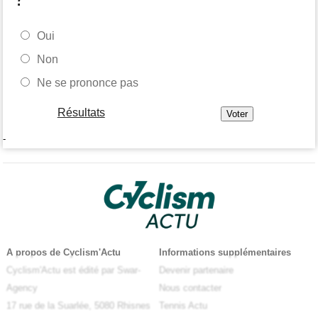
Oui
Non
Ne se prononce pas
Résultats
-
A propos de Cyclism'Actu
Informations supplémentaires
Cyclism'Actu est édité par Swar-
Devenir partenaire
Agency
Nous contacter
17 rue de la Suarlée, 5080 Rhisnes
Tennis Actu