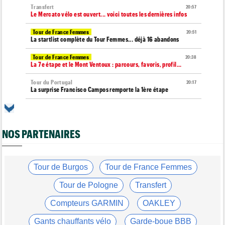
Transfert
20:57
Le Mercato vélo est ouvert... voici toutes les dernières infos
Tour de France Femmes
20:51
La startlist complète du Tour Femmes... déjà 16 abandons
Tour de France Femmes
20:38
La 7e étape et le Mont Ventoux : parcours, favoris, profil…
Tour du Portugal
20:17
La surprise Francisco Campos remporte la 1ère étape
Tour de Pologne
19:59
Bart Lemmen : "J'attendais cette 1ère victoire depuis
longtemps"
NOS PARTENAIRES
Tour de France Femmes
19:38
Marlen Reusser : "Le Mont Ventoux... on verra"
Tour de France Femmes
Tour de Burgos
Tour de France Femmes
19:13
Kim Le Court Pienaar : "La course a été complètement folle"
Tour de Pologne
Transfert
Route
18:58
Isaac Del Toro prolonge avec UAE Team Emirates-XRG jusqu'en
Compteurs GARMIN
OAKLEY
2031
Gants chauffants vélo
Garde-boue BBB
Tour de Burgos
18:37