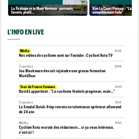
La 7e étape et le Mont Ventoux : parcours,
Kim Le Court Pienaar : "La cour
favoris, profil…
complètement folle"
L'INFO EN LIVE
Média
22:30
Nos vidéos de cyclisme sont sur Youtube : Cyclism'Actu TV
Transfert
22:08
Joe Blackmore devrait rejoindre une grosse formation
WorldTour
Tour de France Femmes
21:45
David Lappartient : "Le cyclisme féminin progresse, mais…"
Transfert
21:24
La Soudal Quick-Step recrute un talentueux sprinteur allemand
de 24 ans
Média
21:05
Cyclism’Actu recrute des rédacteurs… si ça vous intéresse,
c'est ici !