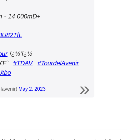
km - 14 000mD+
K8U82TfL
our
ï¿½'ï¿½
ŸŒˆ
#TDAV
#TourdelAvenir
Utbo
elavenir)
May 2, 2023