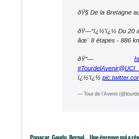
ðŸ§­ De la Bretagne a
ðŸ—“ï¿½'ï¿½ Du 20 a
âœ¨ 8 étapes - 886 
ðŸ”—
h
#TourdelAvenir
@UCI_c
ï¿½'ï¿½
pic.twitter.
— Tour de l'Avenir (@tourd
Pogacar, Gaudu, Bernal... Une épreuve qui a ré