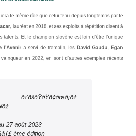
ouera le même rôle que celui tenu depuis longtemps par le
acar
, lauréat en 2018, et ses exploits à répétition disent à
s talents. Et le champion slovène est loin d’être l’unique
e l’Avenir
a servi de tremplin, les
David Gaudu
,
Egan
, vainqueur en 2022, en sont d’autres exemples récents
šðŸðŸð¢ðœð¡ðž
¥ðž
u 27 août 2023
âƒ£ ème édition