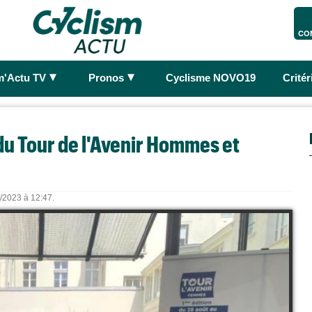
CO
►
►
m'Actu TV
Pronos
Cyclisme NOVO19
Crité
 du Tour de l'Avenir Hommes et
8/2023 à 12:47.