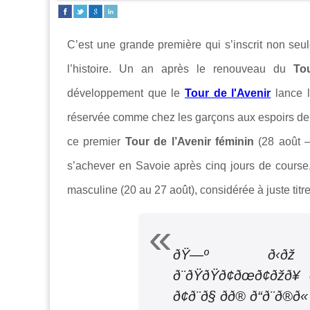
C’est une grande première qui s’inscrit non seu
l’histoire. Un an après le renouveau du
To
développement que le
Tour de l'Avenir
lance l
réservée comme chez les garçons aux espoirs de 
ce premier
Tour de l’Avenir féminin
(
28 août 
s’achever en Savoie après cinq jours de course,
masculine (
20 au 27 août
), considérée à juste ti
ðŸ—º ð‹ðž ð©ð
ð¨ðŸðŸð¢ðœð¢ðžð¥
ð¢ð¨ð§ ðð® ð“ð¨ð®ð«