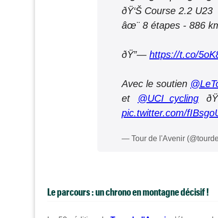
ðŸ‘Š Course 2.2 U23
âœ¨ 8 étapes - 886 
ðŸ”—
https://t.co/5o
Avec le soutien
@LeT
et
@UCI_cycling
ð
pic.twitter.com/fIBsgo
— Tour de l'Avenir (@tourd
Le parcours : un chrono en montagne décisif !