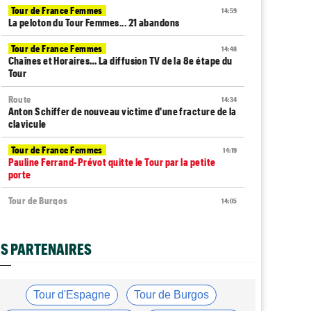
Tour de France Femmes
14:59
La peloton du Tour Femmes... 21 abandons
Tour de France Femmes
14:48
Chaînes et Horaires… La diffusion TV de la 8e étape du
Tour
Route
14:34
Anton Schiffer de nouveau victime d'une fracture de la
clavicule
Tour de France Femmes
14:19
Pauline Ferrand-Prévot quitte le Tour par la petite
porte
Tour de Burgos
14:05
Nouveau coup d'arrêt pour Jarno Widar, contraint à
l'abandon
S PARTENAIRES
Tour de France Femmes
13:29
Lorena Wiebes : "La 8e étape ? Nous l'avons ciblé..."
Tour de France Femmes
13:09
Tour d'Espagne
Tour de Burgos
Antonia Niedermaier : "Kasia ? J’ai toujours cru en elle"