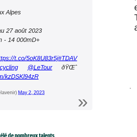
ux Alpes
u 27 août 2023
km - 14 000mD+
ttps://t.co/5oK8U83r5j
#TDAV
ycling
@LeTour
ðŸŒˆ
com/kzDSKl94zR
-
elavenir)
May 2, 2023
vélé de nombreux talents