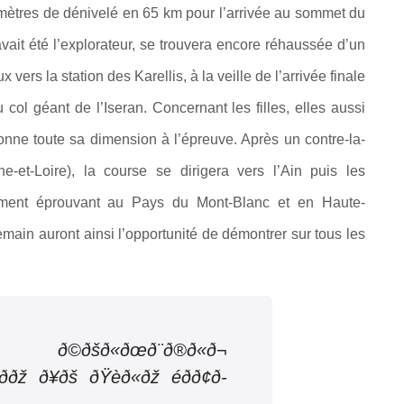
mètres de dénivelé en 65 km pour l’arrivée au sommet du
vait été l’explorateur, se trouvera encore réhaussée d’un
ers la station des Karellis, à la veille de l’arrivée finale
col géant de l’Iseran. Concernant les filles, elles aussi
onne toute sa dimension à l’épreuve. Après un contre-la-
e-et-Loire), la course se dirigera vers l’Ain puis les
èrement éprouvant au Pays du Mont-Blanc et en Haute-
ain auront ainsi l’opportunité de démontrer sur tous les
šð«ðœð¨ð®ð«ð¬
ðž ð¥ðš ðŸèð«ðž éðð¢ð­