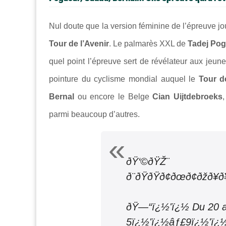
Nul doute que la version féminine de l’épreuve j
Tour de l’Avenir
. Le palmarès XXL de
Tadej Pog
quel point l’épreuve sert de révélateur aux jeune
pointure du cyclisme mondial auquel le
Tour d
Bernal
ou encore le Belge
Cian Uijtdebroeks
parmi beaucoup d’autres.
ðŸ‘©‍ðŸŽ¨ ð‹'ð
ð¨ðŸðŸð¢ðœð¢ðžð¥ð
ðŸ—“ï¿½'ï¿½ Du 20 a
5ï¿½'ï¿½âƒ£9ï¿½'ï¿½