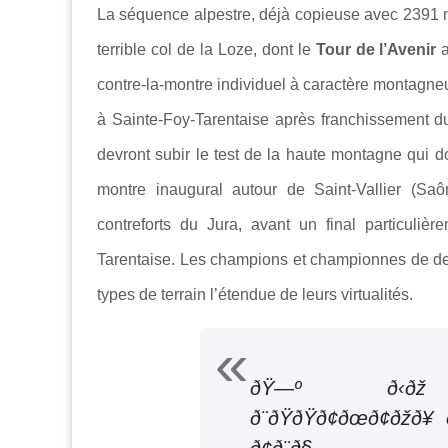
La séquence alpestre, déjà copieuse avec 2391 
terrible col de la Loze, dont le
Tour de l’Avenir
a
contre-la-montre individuel à caractère montagneux v
à Sainte-Foy-Tarentaise après franchissement du 
devront subir le test de la haute montagne qui d
montre inaugural autour de Saint-Vallier (Saôn
contreforts du Jura, avant un final particuli
Tarentaise. Les champions et championnes de dem
types de terrain l’étendue de leurs virtualités.
ðŸ—º ð‹ðž ð©ð
ð¨ðŸðŸð¢ðœð¢ðžð¥ ð