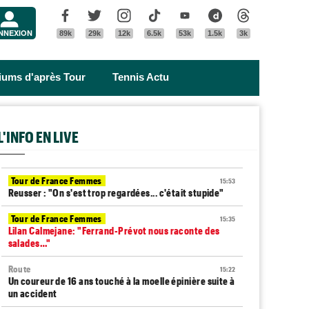
Menu
Facebook
Twitter
Instagram
Tik Tok
Youtube
Dailymotion
Threads
NNEXION
89k
29k
12k
6.5k
53k
1.5k
3k
riums d'après Tour
Tennis Actu
L'INFO EN LIVE
Tour de France Femmes
15:53
Reusser : "On s'est trop regardées... c'était stupide"
Tour de France Femmes
15:35
Lilan Calmejane: "Ferrand-Prévot nous raconte des
salades…"
Route
15:22
Un coureur de 16 ans touché à la moelle épinière suite à
un accident