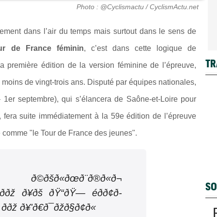
Photo : @Cyclismactu / CyclismActu.net
lement dans l’air du temps mais surtout dans le sens de
ur de France féminin
, c’est dans cette logique de
TR
a première édition de la version féminine de l’épreuve,
moins de vingt-trois ans.
Disputé par équipes nationales,
– 1er septembre
), qui s’élancera de Saône-et-Loire pour
 fera suite immédiatement à la 59e édition de l’épreuve
tre comme "le Tour de France des jeunes".
šð«ðœð¨ð®ð«ð¬
SO
 ððž ð¥ðš ðŸ“ðŸ— éðð¢ð­
 ððž ð¥'ð€ð¯ðžð§ð¢ð«