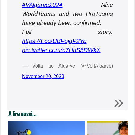
#VAlgarve2024
. Nine
WorldTeams and two ProTeams
have already been confirmed.
Full story:
https://t.co/UBPojqP2Yp
pic.twitter.com/c7HhS5RWkX
— Volta ao Algarve (@VoltAlgarve)
November 20, 2023
A lire aussi...