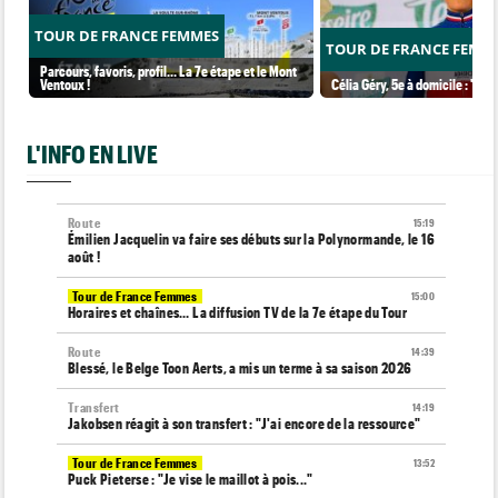
TOUR DE FRANCE FEMMES
TOUR DE FRANCE FEMM
Parcours, favoris, profil… La 7e étape et le Mont
Ventoux !
Célia Géry, 5e à domicile : "J'ai
L'INFO EN LIVE
Route
15:19
Émilien Jacquelin va faire ses débuts sur la Polynormande, le 16
août !
Tour de France Femmes
15:00
Horaires et chaînes… La diffusion TV de la 7e étape du Tour
Route
14:39
Blessé, le Belge Toon Aerts, a mis un terme à sa saison 2026
Transfert
14:19
Jakobsen réagit à son transfert : "J'ai encore de la ressource"
Tour de France Femmes
13:52
Puck Pieterse : "Je vise le maillot à pois..."