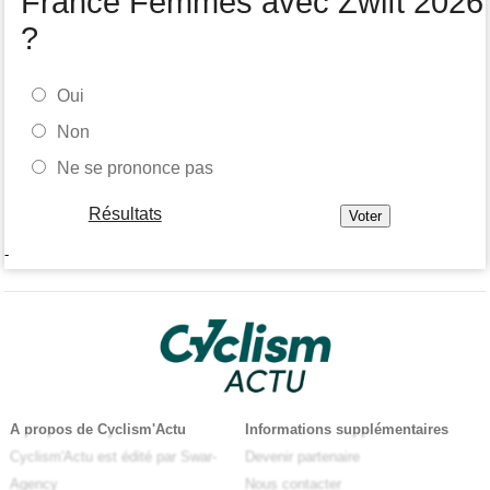
France Femmes avec Zwift 2026
?
Oui
Non
Ne se prononce pas
Résultats
-
A propos de Cyclism'Actu
Informations supplémentaires
Cyclism'Actu est édité par Swar-
Devenir partenaire
Agency
Nous contacter