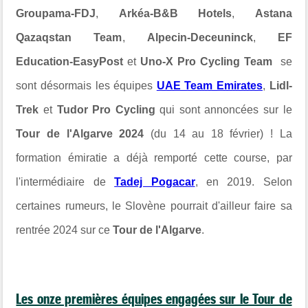
Groupama-FDJ
,
Arkéa-B&B Hotels
,
Astana
Qazaqstan Team
,
Alpecin-Deceuninck
,
EF
Education-EasyPost
et
Uno-X Pro Cycling Team
se
sont désormais les équipes
UAE Team Emirates
,
Lidl-
Trek
et
Tudor Pro Cycling
qui sont annoncées sur le
Tour de l'Algarve 2024
(du 14 au 18 février) ! La
formation émiratie a déjà remporté cette course, par
l'intermédiaire de
Tadej Pogacar
, en 2019. Selon
certaines rumeurs, le Slovène pourrait d'ailleur faire sa
rentrée 2024 sur ce
Tour de l'Algarve
.
Les onze premières équipes engagées sur le Tour de