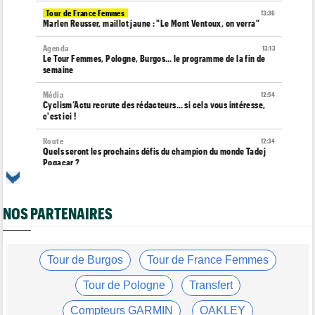
Tour de France Femmes
13:36
Marlen Reusser, maillot jaune : "Le Mont Ventoux, on verra"
Agenda
13:13
Le Tour Femmes, Pologne, Burgos… le programme de la fin de
semaine
Média
12:54
Cyclism’Actu recrute des rédacteurs… si cela vous intéresse,
c'est ici !
Route
12:34
Quels seront les prochains défis du champion du monde Tadej
Pogacar ?
Tour de France Femmes
12:12
Parcours, favoris, profil… La 7e étape et le Mont Ventoux !
NOS PARTENAIRES
Route
11:49
Anton Schiffer victime d'une fracture pour la 2e fois en 2 mois !
Route
Tour de Burgos
Tour de France Femmes
11:29
Gesink : "Quand j'ai intégré le peloton, le dopage était monnaie
courante"
Tour de Pologne
Transfert
Tour de France Femmes
11:12
Compteurs GARMIN
OAKLEY
Le Court-Pienaar : "J’étais à la limite de mes forces..."