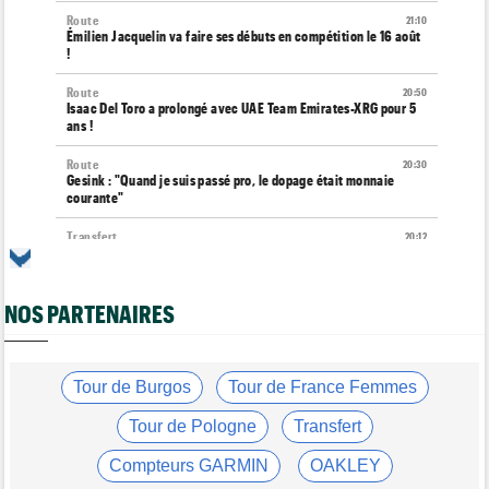
Route
21:10
Émilien Jacquelin va faire ses débuts en compétition le 16 août
!
Route
20:50
Isaac Del Toro a prolongé avec UAE Team Emirates-XRG pour 5
ans !
Route
20:30
Gesink : "Quand je suis passé pro, le dopage était monnaie
courante"
Transfert
20:12
Le Mercato vélo est ouvert... toutes les dernières infos et
rumeurs
NOS PARTENAIRES
Transfert
20:04
Lotto-Intermarché fait passer pro trois jeunes de sa formation
Tour de France Femmes
19:51
Kasia Niewiadoma : "C'est tellement génial d'être cycliste"
Tour de Burgos
Tour de France Femmes
Tour de Burgos
19:33
Tour de Pologne
Transfert
Matthew Brennan : "Je me suis retrouvé un peu trop loin…"
Compteurs GARMIN
OAKLEY
Tour de Burgos
19:30
Matthew Brennan a remporté la 4e étape devant Pithie