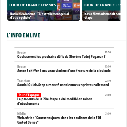
TOUR DE FRANCE FEMMES
TOUR DE FRANCE FEMM
Kasia Niewiadoma : "C'est tellement génial
Kasia Niewiadoma fait coup dou
d'être cycliste"
étape
L'INFO EN LIVE
Route
22:50
Quels seront les prochains défis du Slovène Tadej Pogacar ?
Route
22:30
Anton Schiffer à nouveau victime d'une fracture de la clavicule
Transfert
22:10
Soudal Quick-Step a recruté un talentueux sprinteur allemand
Tour d'Espagne
21:50
Le parcours de la 20e étape a été modifié en raison
d'éboulements
Média
21:30
Web-série : "Course toujours, dans les coulisses de la FDJ
United Series"