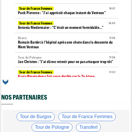
Tour de France Femmes
18:57
Puck Pieterse : "J'ai apprécié chaque instant du Ventoux"
Tour de France Femmes
18:40
Antonia Niedermaier : "C'était un moment formidable..."
Route
17:58
Romain Bardet à l'hôpital après une chute dans la descente du
Mont Ventoux
Tour de Pologne
17:56
Jan Christen : "J'ai dû me retenir pour ne pas attaquer trop tôt"
Tour de France Femmes
17:42
Kasia Niewiadoma fait coup double sur la 7e étape
Tour de Pologne
17:28
Joao Almeida a abandonné après une nouvelle chute
NOS PARTENAIRES
Média
17:03
L'abonnement à Cyclism'Actu sans pub ni pop up : 9,99€ pour 1
an
Tour de Burgos
Tour de France Femmes
Média
16:38
Les vidéos cyclisme sont sur Dailymotion : Cyclism'Actu TV
Tour de Pologne
Transfert