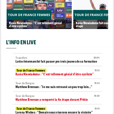
TOUR DE FRANCE FEMMES
TOUR DE FRANCE FEMM
Kasia Niewiadoma : "C'est tellement génial
Kasia Niewiadoma fait coup dou
d'être cycliste"
étape
L'INFO EN LIVE
Transfert
20:04
Lotto-Intermarché fait passer pro trois jeunes de sa formation
Tour de France Femmes
19:51
Kasia Niewiadoma : "C'est tellement génial d'être cycliste"
Tour de Burgos
19:33
Matthew Brennan : "Je me suis retrouvé un peu trop loin…"
Tour de Burgos
19:30
Matthew Brennan a remporté la 4e étape devant Pithie
Tour de France Femmes
19:15
Lorena Wiebes : "Demain nous viserons encore la victoire"