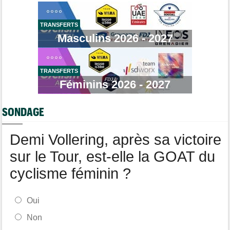
Joe Blackmore devrait signer chez une armada du WorldTour
Tour d'Espagne
08:00
TRANSFERTS
Primoz Roglic pourrait manquer La Vuelta... pas remis de sa
Masculins 2026 - 2027
chute
Route
07:49
Un espoir de 16 ans très lourdement blessé, percuté par une
voiture !
TRANSFERTS
Féminins 2026 - 2027
Route
07:26
Vingegaard aurait du mal à supporter la domination de Tadej
Pogacar...
SONDAGE
Tour de France Femmes
09/08
Antonia Niedermaier : "J'ai pris un risque pour Kasia"
Demi Vollering, après sa victoire
sur le Tour, est-elle la GOAT du
cyclisme féminin ?
Oui
Non