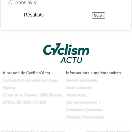
Sans avis
Résultats
-
A propos de Cyclism'Actu
Informations supplémentaires
Cyclism'Actu est édité par Swar-
Devenir partenaire
Agency
Nous contacter
17 rue de la Suarlée, 5080 Rhisnes
Tennis Actu
SPRLS BE 0836.273.820
Qui sommes-nous ?
Conditions Générales
Données Personnelles