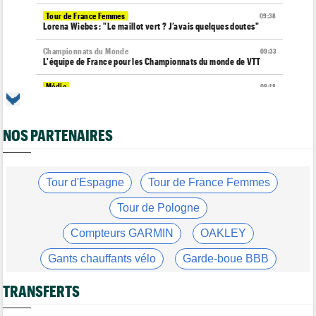
Tour de France Femmes
09:38
Lorena Wiebes : "Le maillot vert ? J’avais quelques doutes"
Championnats du Monde
09:33
L'équipe de France pour les Championnats du monde de VTT
Média
09:18
L'abonnement Cyclism'Actu pour sans pub ni pop up : 9,99€
pour 1 an
NOS PARTENAIRES
Tour de France Femmes
09:08
Demi Vollering : "J'ai pensé à mon équipe et à Célia Gery"
Média
09:00
Cyclism’Actu cherche rédacteurs… les informations, c'est ici !
Tour d'Espagne
Tour de France Femmes
Média
08:49
Tour de Pologne
Les vidéos de cyclisme sont sur Youtube : Cyclism'Actu TV
Compteurs GARMIN
OAKLEY
Route
08:31
Les prochains défis de Pogi ? L'insatiable Tadej Pogacar...
Gants chauffants vélo
Garde-boue BBB
Transfert
08:26
Casque ABUS
Jeu de Vélo
Lotto-Intermarché a fait passer pro trois jeunes de sa formation
TRANSFERTS
Brassard Fréquence Cardiaque
Transfert
08:07