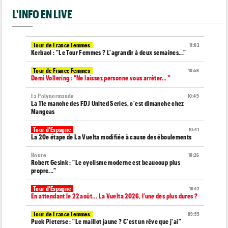
L'INFO EN LIVE
Tour de France Femmes
11:02
Kerbaol : "Le Tour Femmes ? L'agrandir à deux semaines..."
Tour de France Femmes
10:56
Demi Vollering : "Ne laissez personne vous arrêter... "
La Polynormande
10:49
La 11e manche des FDJ United Series, c'est dimanche chez
Mangeas
Tour d'Espagne
10:41
La 20e étape de La Vuelta modifiée à cause des éboulements
Route
10:26
Robert Gesink : "Le cyclisme moderne est beaucoup plus
propre..."
Tour d'Espagne
10:12
En attendant le 22 août... La Vuelta 2026, l’une des plus dures ?
Tour de France Femmes
09:55
Puck Pieterse : "Le maillot jaune ? C'est un rêve que j'ai"