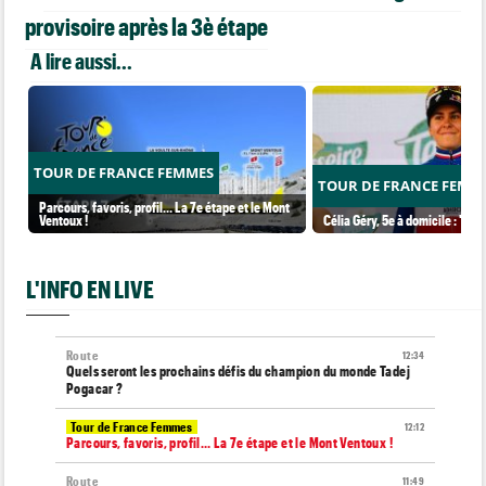
provisoire après la 3è étape
A lire aussi...
TOUR DE FRANCE FEMMES
TOUR DE FRANCE FEMM
Parcours, favoris, profil… La 7e étape et le Mont
Ventoux !
Célia Géry, 5e à domicile : "J'ai
L'INFO EN LIVE
Route
12:34
Quels seront les prochains défis du champion du monde Tadej
Pogacar ?
Tour de France Femmes
12:12
Parcours, favoris, profil… La 7e étape et le Mont Ventoux !
Route
11:49