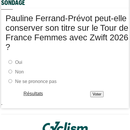
SONDAGE
Felix Gall : "L'objectif ? Conserver ce maillot de leader"
Média
06/08
Pauline Ferrand-Prévot peut-elle
Nos vidéos de cyclisme sont sur Youtube : Cyclism'Actu TV
conserver son titre sur le Tour de
France Femmes avec Zwift 2026
?
Oui
Non
Ne se prononce pas
Résultats
-