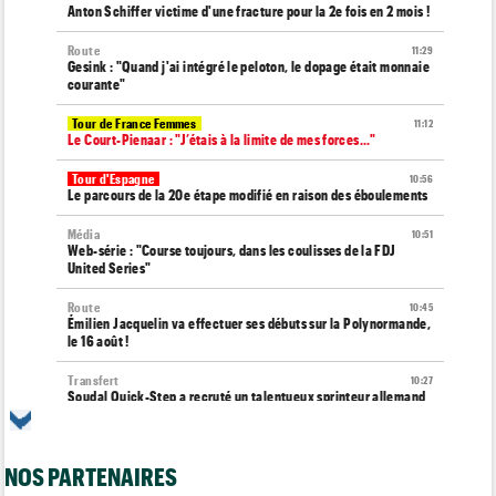
Anton Schiffer victime d'une fracture pour la 2e fois en 2 mois !
Route
11:29
Gesink : "Quand j'ai intégré le peloton, le dopage était monnaie
courante"
Tour de France Femmes
11:12
Le Court-Pienaar : "J’étais à la limite de mes forces..."
Tour d'Espagne
10:56
Le parcours de la 20e étape modifié en raison des éboulements
Média
10:51
Web-série : "Course toujours, dans les coulisses de la FDJ
United Series"
Route
10:45
Émilien Jacquelin va effectuer ses débuts sur la Polynormande,
le 16 août !
Transfert
10:27
Soudal Quick-Step a recruté un talentueux sprinteur allemand
de 24 ans
Tour de France Femmes
10:06
Célia Géry, 5e à domicile : "J'ai tout donné..."
NOS PARTENAIRES