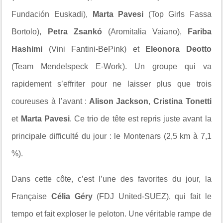
Fundación Euskadi
),
Marta Pavesi
(
Top Girls Fassa
Bortolo
),
Petra Zsankó
(
Aromitalia Vaiano
),
Fariba
Hashimi
(
Vini Fantini-BePink
) et
Eleonora Deotto
(
Team Mendelspeck E-Work
). Un groupe qui va
rapidement s’effriter pour ne laisser plus que trois
coureuses à l’avant :
Alison Jackson
,
Cristina Tonetti
et
Marta Pavesi
. Ce trio de tête est repris juste avant la
principale difficulté du jour : le
Montenars
(2,5 km à 7,1
%).
Dans cette côte, c’est l’une des favorites du jour, la
Française
Célia Géry
(
FDJ United-SUEZ
), qui fait le
tempo et fait exploser le peloton. Une véritable rampe de