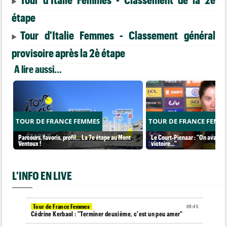
étape
Tour d'Italie Femmes - Classement général
provisoire après la 2è étape
A lire aussi...
TOUR DE FRANCE FEMMES
TOUR DE FRANCE FEMM
Parcours, favoris, profil… La 7e étape au Mont
Le Court-Pienaar : "On avait be
Ventoux !
victoire..."
L'INFO EN LIVE
Tour de France Femmes
09:45
Cédrine Kerbaol : "Terminer deuxième, c'est un peu amer"