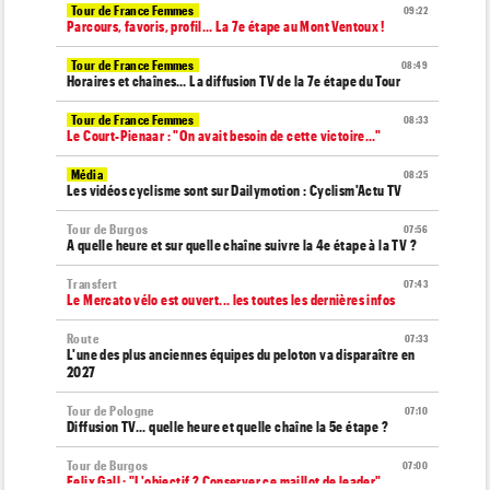
Tour de France Femmes
09:22
Parcours, favoris, profil… La 7e étape au Mont Ventoux !
Tour de France Femmes
08:49
Horaires et chaînes… La diffusion TV de la 7e étape du Tour
Tour de France Femmes
08:33
Le Court-Pienaar : "On avait besoin de cette victoire..."
Média
08:25
Les vidéos cyclisme sont sur Dailymotion : Cyclism'Actu TV
Tour de Burgos
07:56
A quelle heure et sur quelle chaîne suivre la 4e étape à la TV ?
Transfert
07:43
Le Mercato vélo est ouvert... les toutes les dernières infos
Route
07:33
L'une des plus anciennes équipes du peloton va disparaître en
2027
Tour de Pologne
07:10
Diffusion TV... quelle heure et quelle chaîne la 5e étape ?
Tour de Burgos
07:00
Felix Gall : "L'objectif ? Conserver ce maillot de leader"