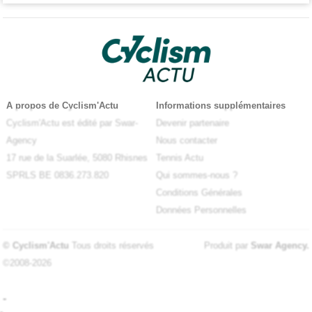
A propos de Cyclism'Actu
Informations supplémentaires
Cyclism'Actu est édité par Swar-
Devenir partenaire
Agency
Nous contacter
17 rue de la Suarlée, 5080 Rhisnes
Tennis Actu
SPRLS BE 0836.273.820
Qui sommes-nous ?
Conditions Générales
Données Personnelles
© Cyclism'Actu
Tous droits réservés
Produit par
Swar Agency
.
©2008-2026
-
-