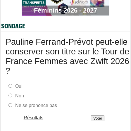
longtemps"
TRANSFERTS
Féminins 2026 - 2027
Tour de France Femmes
06/08
Marlen Reusser : "Le Mont Ventoux... on verra"
SONDAGE
Route
06/08
Isaac Del Toro prolonge avec UAE Team Emirates-XRG jusqu'en
2031
Pauline Ferrand-Prévot peut-elle
conserver son titre sur le Tour de
France Femmes avec Zwift 2026
?
Oui
Non
Ne se prononce pas
Résultats
-