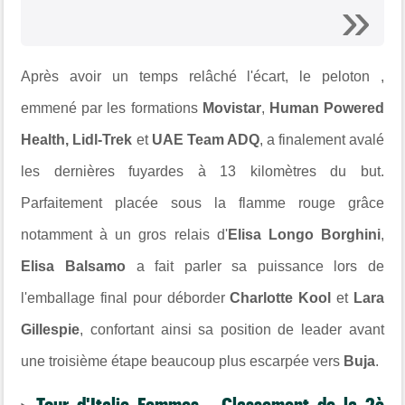
Après avoir un temps relâché l'écart, le peloton ,
emmené par les formations
Movistar
,
Human Powered
Health, Lidl-Trek
et
UAE Team ADQ
, a finalement avalé
les dernières fuyardes à 13 kilomètres du but.
Parfaitement placée sous la flamme rouge grâce
notamment à un gros relais d'
Elisa Longo Borghini
,
Elisa Balsamo
a fait parler sa puissance lors de
l'emballage final pour déborder
Charlotte Kool
et
Lara
Gillespie
, confortant ainsi sa position de leader avant
une troisième étape beaucoup plus escarpée vers
Buja
.
Tour d'Italie Femmes - Classement de la 2è