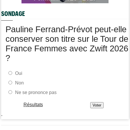
Transfert
05/08
SONDAGE
Le Mercato vélo est ouvert... Toutes les dernières infos de
transferts
Pauline Ferrand-Prévot peut-elle
Tour de France Femmes
05/08
Demi Vollering la 5e étape ! Ferrand-Prévot perd tout
conserver son titre sur le Tour de
France Femmes avec Zwift 2026
?
Oui
Non
Ne se prononce pas
Résultats
-