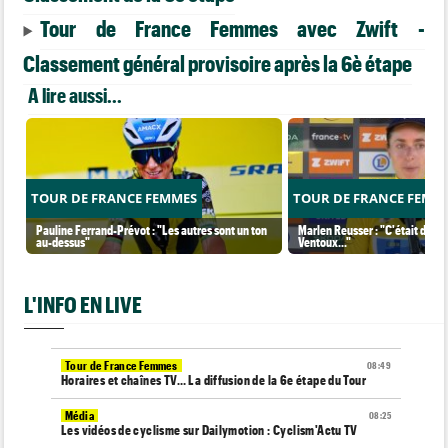
Tour de France Femmes avec Zwift -
Classement général provisoire après la 6è étape
A lire aussi...
TOUR DE FRANCE FEMMES
TOUR DE FRANCE FEMM
Pauline Ferrand-Prévot : "Les autres sont un ton
Marlen Reusser : "C'était diffé
au-dessus"
Ventoux..."
L'INFO EN LIVE
Tour de France Femmes
08:49
Horaires et chaînes TV… La diffusion de la 6e étape du Tour
Média
08:25
Les vidéos de cyclisme sur Dailymotion : Cyclism'Actu TV