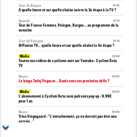
Tour de Burgos
07:56
A quelle heure et sur quelle chaîne suivre la 3e étape à la TV ?
Agenda
07:33
Tour de France Femmes, Pologne, Burgos… au programme de la
semaine
Tour de Pologne
07:10
Diffusion TV... quelle heure et sur quelle chaîne la 4e étape ?
Média
05/08
Toutes nos vidéos de cyclisme sont sur Youtube : Cyclism'Actu
TV
Route
05/08
Le bingo Tadej Pogacar... Quels sont ses prochains défis ?
Média
05/08
L'abonnement à Cyclism'Actu sans pub sans pop up : 9,99€
pour 1 an
Route
05/08
Trine Vingegaard : "L'entraînement, ça ne devrait pas être une
corvée..."
Média
05/08
Cyclism’Actu recrute des rédacteurs… si ça vous intéresse,