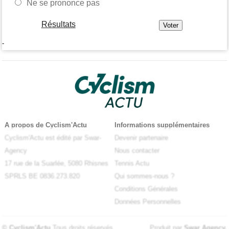
Ne se prononce pas
Résultats
-
A propos de Cyclism'Actu
Informations supplémentaires
Cyclism'Actu est édité par Swar-
Devenir partenaire
Agency
Nous contacter
17 rue de la Suarlée, 5080 Rhisnes
Tennis Actu
SPRLS BE 0836.273.820
Qui sommes-nous ?
Conditions Générales
Données Personnelles
© Cyclism'Actu
Tous droits réservés
Produit par
Swar Agency
.