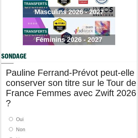
Demi Vollering gagne la 8e étape et prend le maillot jaune
TRANSFERTS
Masculins 2026 - 2027
Média
18:01
Web-série : "Course toujours, dans les coulisses de la FDJ
United Series"
TRANSFERTS
Route
17:37
Robert Gesink : "Le cyclisme moderne est beaucoup plus
Féminins 2026 - 2027
propre..."
Tour de Pologne
17:16
SONDAGE
Joao Almeida a dû abandonner après une chute
Pauline Ferrand-Prévot peut-elle
conserver son titre sur le Tour de
France Femmes avec Zwift 2026
?
Oui
Non