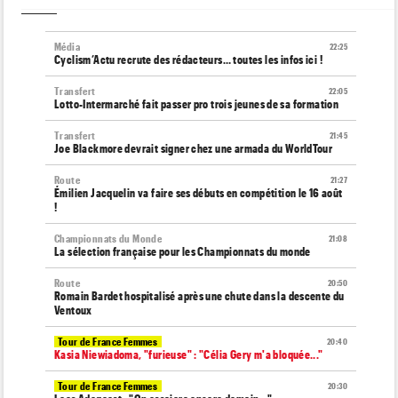
Média
22:25
Cyclism’Actu recrute des rédacteurs… toutes les infos ici !
Transfert
22:05
Lotto-Intermarché fait passer pro trois jeunes de sa formation
Transfert
21:45
Joe Blackmore devrait signer chez une armada du WorldTour
Route
21:27
Émilien Jacquelin va faire ses débuts en compétition le 16 août
!
Championnats du Monde
21:08
La sélection française pour les Championnats du monde
Route
20:50
Romain Bardet hospitalisé après une chute dans la descente du
Ventoux
Tour de France Femmes
20:40
Kasia Niewiadoma, "furieuse" : "Célia Gery m'a bloquée..."
Tour de France Femmes
20:30