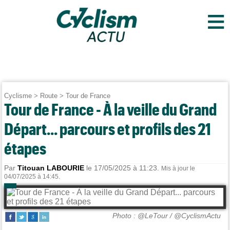
≡
Cyclisme
>
Route
>
Tour de France
Tour de France - À la veille du Grand
Départ... parcours et profils des 21
étapes
Par
Titouan LABOURIE
le 17/05/2025 à 11:23.
Mis à jour le
04/07/2025 à 14:45.
Photo : @LeTour / @CyclismActu