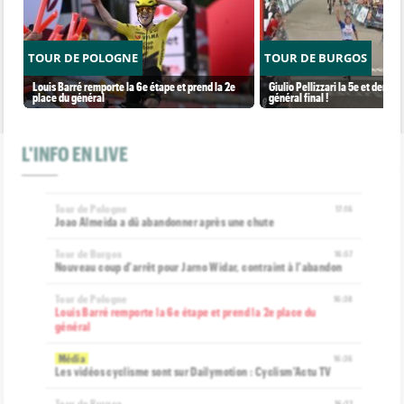
TOUR DE POLOGNE
TOUR DE BURGOS
Louis Barré remporte la 6e étape et prend la 2e
Giulio Pellizzari la 5e et derniè
place du général
général final !
L'INFO EN LIVE
Tour de Pologne
17:16
Joao Almeida a dû abandonner après une chute
Tour de Burgos
16:57
Nouveau coup d'arrêt pour Jarno Widar, contraint à l'abandon
Tour de Pologne
16:38
Louis Barré remporte la 6e étape et prend la 2e place du
général
Média
16:36
Les vidéos cyclisme sont sur Dailymotion : Cyclism'Actu TV
Tour de Burgos