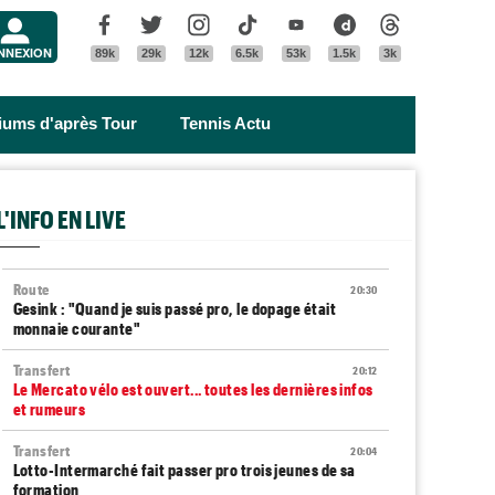
Menu
Facebook
Twitter
Instagram
Tik Tok
Youtube
Dailymotion
Threads
NNEXION
89k
29k
12k
6.5k
53k
1.5k
3k
riums d'après Tour
Tennis Actu
L'INFO EN LIVE
Route
20:30
Gesink : "Quand je suis passé pro, le dopage était
monnaie courante"
Transfert
20:12
Le Mercato vélo est ouvert... toutes les dernières infos
et rumeurs
Transfert
20:04
Lotto-Intermarché fait passer pro trois jeunes de sa
formation