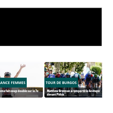
RANCE FEMMES
TOUR DE BURGOS
ma fait coup double sur la 7e
Matthew Brennan a remporté la 4e étape
devant Pithie