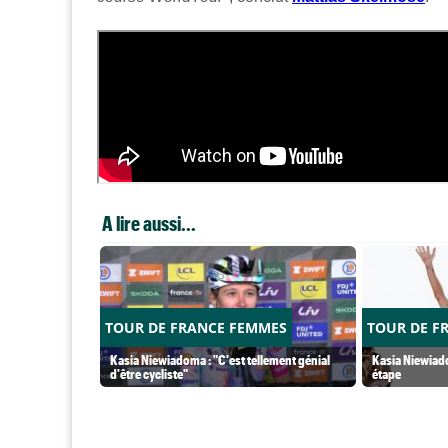
A lire aussi...
TOUR DE FRANCE FEMMES
TOUR DE F
Kasia Niewiadoma : "C'est tellement génial
Kasia Niewiado
d'être cycliste"
étape