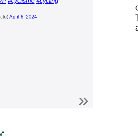
5VP
#cyclisme
#cycling
ctu)
April 6, 2024
-
a"