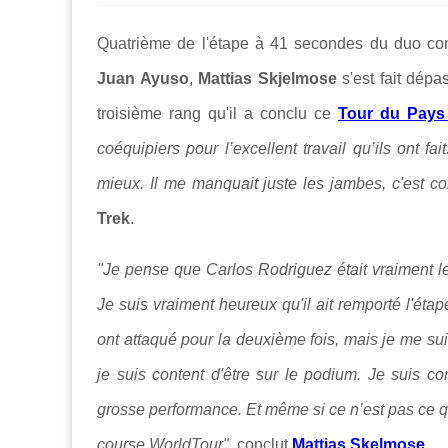
Quatrième de l'étape à 41 secondes du duo 
Juan Ayuso
,
Mattias Skjelmose
s'est fait dépa
troisième rang qu'il a conclu ce
Tour du Pays
coéquipiers pour l’excellent travail qu’ils ont fa
mieux. Il me manquait juste les jambes, c'est 
Trek
.
"
Je pense que Carlos Rodriguez était vraiment le 
J
e suis vraiment heureux qu'il ait remporté l'ét
ont attaqué pour la deuxième fois, mais je me suis
je suis content d'être sur le podium. Je suis c
grosse performance. Et même si ce n’est pas ce
course WorldTour"
, conclut
Mattias Skelmose
.