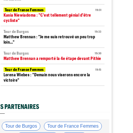
Tour de France Femmes
19:51
Kasia Niewiadoma : "C'est tellement génial d'être
cycliste"
Tour de Burgos
19:33
Matthew Brennan : "Je me suis retrouvé un peu trop
loin…"
Tour de Burgos
19:30
Matthew Brennan a remporté la 4e étape devant Pithie
Tour de France Femmes
19:15
Lorena Wiebes : "Demain nous viserons encore la
victoire"
Tour de France Femmes
18:57
Puck Pieterse : "J'ai apprécié chaque instant du
Ventoux"
S PARTENAIRES
Tour de France Femmes
18:40
Antonia Niedermaier : "C'était un moment
formidable..."
Tour de Burgos
Tour de France Femmes