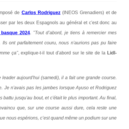
composé de
Carlos Rodriguez
(INEOS Grenadiers) et de
sser par les deux Espagnols au général et c'est donc au
 basque 2024
.
"
Tout d’abord, je tiens à remercier mes
it. Ils ont parfaitement couru, nous n'aurions pas pu faire
comme ça"
, explique-t-il tout d'abord sur le site de la
Lidl-
leader aujourd'hui (samedi), il a fait une grande course.
ape. Je n'avais pas les jambes lorsque Ayuso et Rodriguez
 battu jusqu'au bout, et c'était le plus important.
Au final,
onvaincu que, sur une course aussi dure, cela reste une
 que nous espérions, c’est quand même un podium sur une