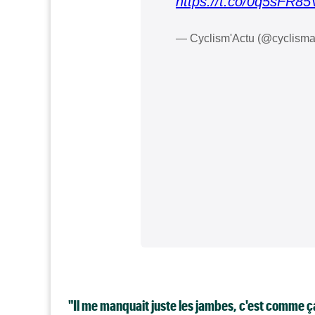
https://t.co/0q5sFR8
— Cyclism'Actu (@cyclisma
"Il me manquait juste les jambes, c'est comme ç