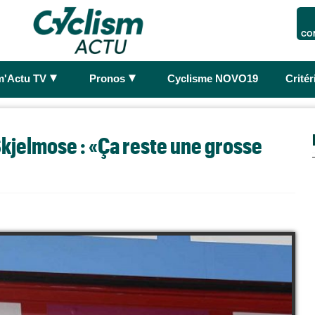
CO
►
►
m'Actu TV
Pronos
Cyclisme NOVO19
Crité
Skjelmose : «Ça reste une grosse