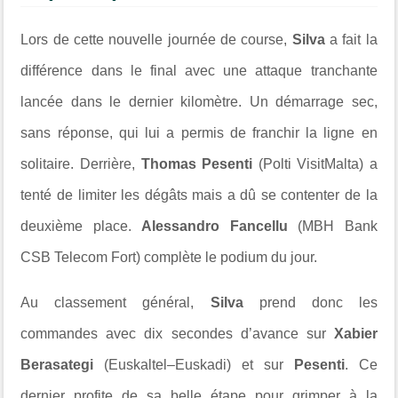
Lors de cette nouvelle journée de course,
Silva
a fait la
différence dans le final avec une attaque tranchante
lancée dans le dernier kilomètre. Un démarrage sec,
sans réponse, qui lui a permis de franchir la ligne en
solitaire. Derrière,
Thomas Pesenti
(Polti VisitMalta) a
tenté de limiter les dégâts mais a dû se contenter de la
deuxième place.
Alessandro Fancellu
(MBH Bank
CSB Telecom Fort) complète le podium du jour.
Au classement général,
Silva
prend donc les
commandes avec dix secondes d’avance sur
Xabier
Berasategi
(Euskaltel–Euskadi) et sur
Pesenti
. Ce
dernier profite de sa belle étape pour grimper à la