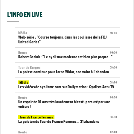
L'INFO EN LIVE
Média
09:53
Web-série : "Course toujours, dans les coulisses de la FDJ
United Series"
Route
09:26
Robert Gesink : "Le cyclisme moderne est bien plus propre..."
Tour de Burgos
09:00
La poisse continue pour Jarno Widar, contraint à l'abandon
Média
08:40
Les vidéos de cyclisme sont sur Dailymotion : Cyclism'Actu TV
Route
08:20
Un espoir de 16 ans très lourdement blessé, percuté par une
voiture !
Tour de France Femmes
08:00
La peloton du Tour de France Femmes... 21 abandons
Route
07:40