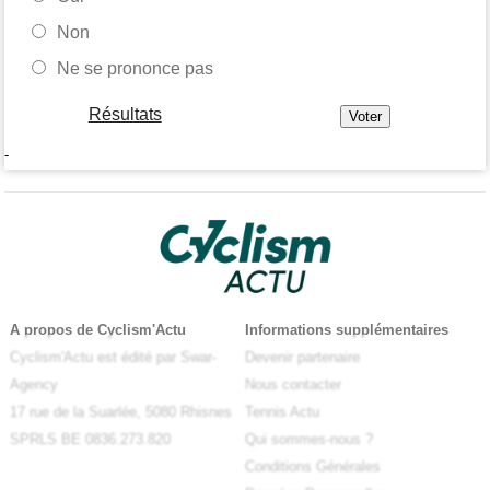
Non
Ne se prononce pas
Résultats
-
A propos de Cyclism'Actu
Informations supplémentaires
Cyclism'Actu est édité par Swar-
Devenir partenaire
Agency
Nous contacter
17 rue de la Suarlée, 5080 Rhisnes
Tennis Actu
SPRLS BE 0836.273.820
Qui sommes-nous ?
Conditions Générales