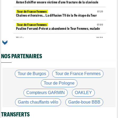
Anton Schiffer encore victime d'une fracture de la clavicule
Tour de France Femmes
07:20
Chaînes et horaires… La diffusion TV de la 9e étape du Tour
Tour de France Femmes
07:00
Pauline Ferrand-Prévot a abandonné le Tour Femmes, malade
Média
08/08
Cyclism’Actu recrute des rédacteurs… toutes les infos ici !
Transfert
08/08
NOS PARTENAIRES
Lotto-Intermarché fait passer pro trois jeunes de sa formation
Transfert
08/08
Joe Blackmore devrait signer chez une armada du WorldTour
Tour de Burgos
Tour de France Femmes
Route
08/08
Émilien Jacquelin va faire ses débuts en compétition le 16 août
Tour de Pologne
!
Compteurs GARMIN
OAKLEY
Championnats du Monde
08/08
La sélection française pour les Championnats du monde
Gants chauffants vélo
Garde-boue BBB
Route
08/08
Casque ABUS
Jeu de Vélo
Romain Bardet hospitalisé après une chute dans la descente du
TRANSFERTS
Ventoux