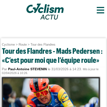
≡
Cyclisme
>
Route
>
Tour des Flandres
Tour des Flandres - Mads Pedersen :
«C’est pour moi que l’équipe roule»
Par
Paul-Antoine STEVENIN
le 31/03/2026 à 14:23.
Mis à jour le
02/04/2026 à 10:26.