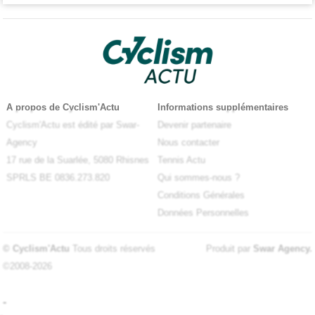
A propos de Cyclism'Actu
Informations supplémentaires
Cyclism'Actu est édité par Swar-
Devenir partenaire
Agency
Nous contacter
17 rue de la Suarlée, 5080 Rhisnes
Tennis Actu
SPRLS BE 0836.273.820
Qui sommes-nous ?
Conditions Générales
Données Personnelles
© Cyclism'Actu
Tous droits réservés
Produit par
Swar Agency
.
©2008-2026
-