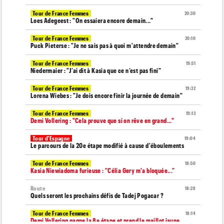
Tour de France Femmes
20:30
Loes Adegeest : "On essaiera encore demain..."
Tour de France Femmes
20:10
Puck Pieterse : "Je ne sais pas à quoi m'attendre demain"
Tour de France Femmes
19:51
Niedermaier : "J’ai dit à Kasia que ce n’est pas fini"
Tour de France Femmes
19:32
Lorena Wiebes : "Je dois encore finir la journée de demain"
Tour de France Femmes
19:13
Demi Vollering : "Cela prouve que si on rêve en grand..."
Tour d'Espagne
19:04
Le parcours de la 20e étape modifié à cause d'éboulements
Tour de France Femmes
18:50
Kasia Niewiadoma furieuse : "Célia Gery m'a bloquée..."
Route
18:28
Quels seront les prochains défis de Tadej Pogacar ?
Tour de France Femmes
18:14
Demi Vollering gagne la 8e étape et prend le maillot jaune