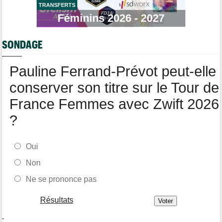
TRANSFERTS
Tour de France Femmes
Féminins 2026 - 2027
15:53
Reusser : "On s'est trop regardées... c'était stupide"
Tour de France Femmes
15:35
SONDAGE
Lilan Calmejane: "Ferrand-Prévot nous raconte des salades…"
Pauline Ferrand-Prévot peut-elle
conserver son titre sur le Tour de
France Femmes avec Zwift 2026
?
Oui
Non
Ne se prononce pas
Résultats
-