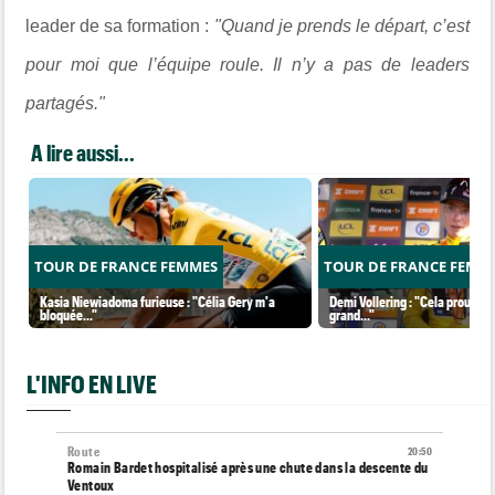
leader de sa formation :
"Quand je prends le départ, c’est
pour moi que l’équipe roule. Il n’y a pas de leaders
partagés."
A lire aussi...
TOUR DE FRANCE FEMMES
TOUR DE FRANCE FEMM
Kasia Niewiadoma furieuse : "Célia Gery m'a
Demi Vollering : "Cela prouve q
bloquée..."
grand..."
L'INFO EN LIVE
Route
20:50
Romain Bardet hospitalisé après une chute dans la descente du
Ventoux