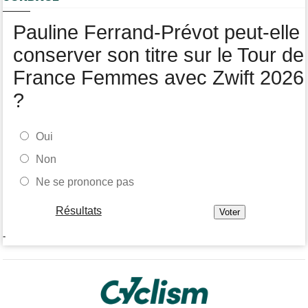
Média
06/08
Pauline Ferrand-Prévot peut-elle
Nos vidéos de cyclisme sont sur Youtube : Cyclism'Actu TV
conserver son titre sur le Tour de
France Femmes avec Zwift 2026
?
Oui
Non
Ne se prononce pas
Résultats
-