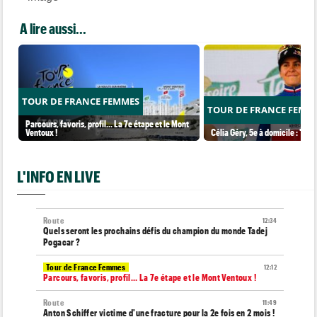
A lire aussi...
TOUR DE FRANCE FEMMES
TOUR DE FRANCE FEMM
Parcours, favoris, profil… La 7e étape et le Mont
Ventoux !
Célia Géry, 5e à domicile : "J'ai
L'INFO EN LIVE
Route
12:34
Quels seront les prochains défis du champion du monde Tadej
Pogacar ?
Tour de France Femmes
12:12
Parcours, favoris, profil… La 7e étape et le Mont Ventoux !
Route
11:49
Anton Schiffer victime d'une fracture pour la 2e fois en 2 mois !