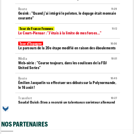
Route
11:29
Gesink : "Quand j'ai intégré le peloton, le dopage était monnaie
courante"
Tour de France Femmes
11:12
Le Court-Pienaar : "J’étais à la limite de mes forces..."
Tour d'Espagne
10:56
Le parcours de la 20e étape modifié en raison des éboulements
Média
10:51
Web-série : "Course toujours, dans les coulisses de la FDJ
United Series"
Route
10:45
Émilien Jacquelin va effectuer ses débuts sur la Polynormande,
le 16 août !
Transfert
10:27
Soudal Quick-Step a recruté un talentueux sprinteur allemand
de 24 ans
Tour de France Femmes
10:06
Célia Géry, 5e à domicile : "J'ai tout donné..."
NOS PARTENAIRES
Route
10:01