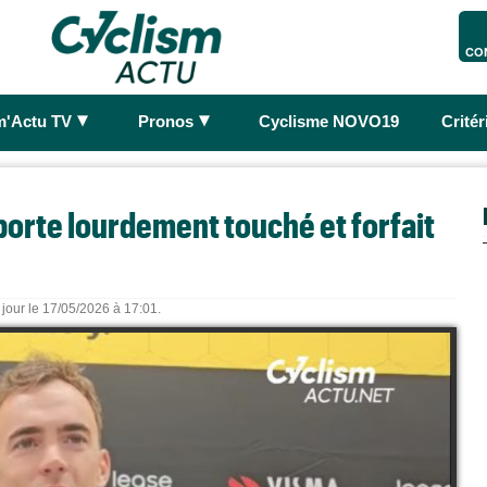
CO
►
►
m'Actu TV
Pronos
Cyclisme NOVO19
Crité
porte lourdement touché et forfait
 jour le 17/05/2026 à 17:01.