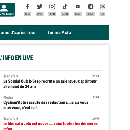
Menu
Facebook
Twitter
Instagram
Tik Tok
Youtube
Dailymotion
Threads
NNEXION
89k
29k
12k
6.5k
53k
1.5k
3k
riums d'après Tour
Tennis Actu
L'INFO EN LIVE
Transfert
21:24
La Soudal Quick-Step recrute un talentueux sprinteur
allemand de 24 ans
Média
21:05
Cyclism’Actu recrute des rédacteurs… si ça vous
intéresse, c'est ici !
Transfert
20:57
Le Mercato vélo est ouvert... voici toutes les dernières
infos