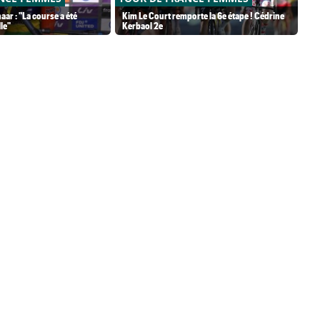
aar : "La course a été
Kim Le Court remporte la 6e étape ! Cédrine
Ba
le"
Kerbaol 2e
UA