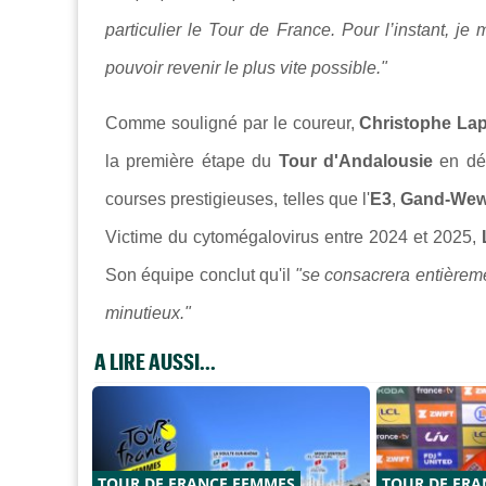
particulier le Tour de France. Pour l’instant, 
pouvoir revenir le plus vite possible."
Comme souligné par le coureur,
Christophe Lap
la première étape du
Tour d'Andalousie
en déb
courses prestigieuses, telles que l'
E3
,
Gand-We
Victime du cytomégalovirus entre 2024 et 2025,
Son équipe conclut qu'il
"se consacrera entièrem
minutieux."
A LIRE AUSSI...
TOUR DE FRANCE FEMMES
TOUR DE FRA