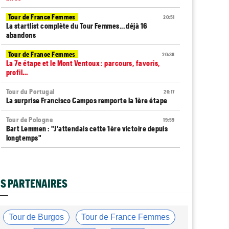
Tour de France Femmes
20:51
La startlist complète du Tour Femmes... déjà 16
abandons
Tour de France Femmes
20:38
La 7e étape et le Mont Ventoux : parcours, favoris,
profil…
Tour du Portugal
20:17
La surprise Francisco Campos remporte la 1ère étape
Tour de Pologne
19:59
Bart Lemmen : "J'attendais cette 1ère victoire depuis
longtemps"
Tour de France Femmes
19:38
Marlen Reusser : "Le Mont Ventoux... on verra"
S PARTENAIRES
Tour de France Femmes
19:13
Kim Le Court Pienaar : "La course a été complètement
folle"
Tour de Burgos
Tour de France Femmes
Route
18:58