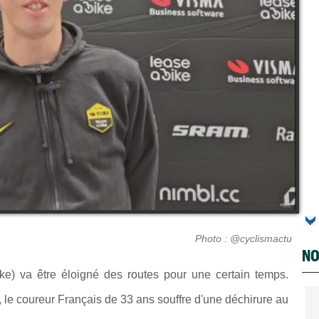
Photo : @cyclismactu
NO
e) va être éloigné des routes pour une certain temps.
, le coureur Français de 33 ans souffre d'une déchirure au