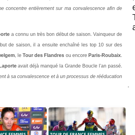
je me concentre entièrement sur ma convalescence afin de
orte
a connu un très bon début de saison. Vainqueur de
ut de saison, il a ensuite enchaîné les top 10 sur des
welgem
, le
Tour des Flandres
ou encore
Paris-Roubaix
.
Laporte
avait déjà manqué la Grande Boucle l'an passé.
ent à sa convalescence et à un processus de rééducation
-
NCE FEMMES
TOUR DE FRANCE FEMMES
TO