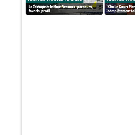
La 7e étape et le Mont Ventoux : parcours,
Kim Le Court Pien
favoris, profil…
complètement fol