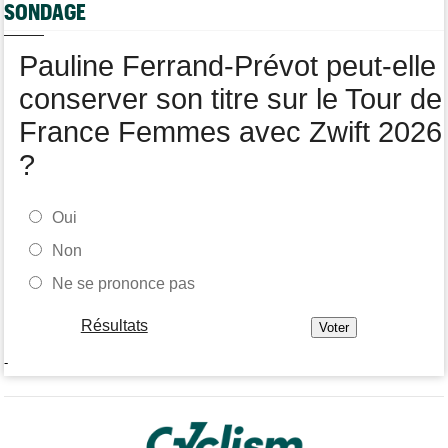
SONDAGE
pour 1 an
Tour de Burgos
06/08
Pauline Ferrand-Prévot peut-elle
Felix Gall remporte la 3e étape et prend les commandes du
général
conserver son titre sur le Tour de
France Femmes avec Zwift 2026
?
Oui
Non
Ne se prononce pas
Résultats
-