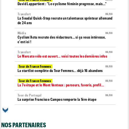
David Lappartient : "Le cyclisme féminin progresse, mais…"
Transfert
06/08
La Soudal Quick-Step recrute un talentueux sprinteur allemand
de 24 ans
Média
06/08
Cyclism’Actu recrute des rédacteurs… si ça vous intéresse,
c'est ici !
Transfert
06/08
Le Mercato vélo est ouvert... voici toutes les dernières infos
Tour de France Femmes
06/08
La startlist complète du Tour Femmes... déjà 16 abandons
Tour de France Femmes
06/08
La 7e étape et le Mont Ventoux : parcours, favoris, profil…
Tour du Portugal
06/08
La surprise Francisco Campos remporte la 1ère étape
Tour de Pologne
06/08
Bart Lemmen : "J'attendais cette 1ère victoire depuis
longtemps"
NOS PARTENAIRES
Tour de France Femmes
06/08