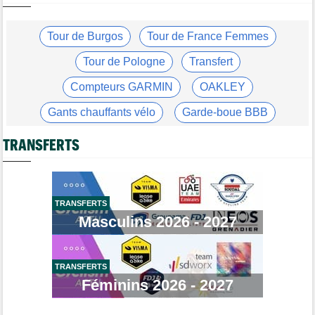
Marlen Reusser : "Le Mont Ventoux... on verra"
Tour de France Femmes
Tour de Burgos
Tour de France Femmes
06/08
Kim Le Court Pienaar : "La course a été complètement folle"
Tour de Pologne
Transfert
Route
06/08
Isaac Del Toro prolonge avec UAE Team Emirates-XRG jusqu'en
Compteurs GARMIN
OAKLEY
2031
Gants chauffants vélo
Garde-boue BBB
Tour de Burgos
06/08
Felix Gall : "J’espère conserver ce maillot de leader"
Casque ABUS
Jeu de Vélo
TRANSFERTS
Agenda
06/08
Tour Femmes, Pologne, Burgos… au programme de la fin de
Brassard Fréquence Cardiaque
semaine
Tour de France Femmes
06/08
TRANSFERTS
Kim Le Court remporte la 6e étape ! Cédrine Kerbaol 2e
Masculins 2026 - 2027
Tour de France Femmes
06/08
Une portion de la 7e étape sera interdite au public
TRANSFERTS
Tour de Pologne
06/08
Bart Lemmen fait coup double sur la 4e étape, UAE déçoit !
Féminins 2026 - 2027
Média
06/08
Votre abonnement à Cyclism'Actu sans pub ni pop up : 9,99€