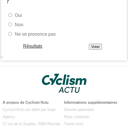
?
Oui
Non
Ne se prononce pas
Résultats
-
A propos de Cyclism'Actu
Informations supplémentaires
Cyclism'Actu est édité par Swar-
Devenir partenaire
Agency
Nous contacter
17 rue de la Suarlée, 5080 Rhisnes
Tennis Actu