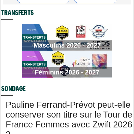
Tour de France Femmes
09/08
Casque ABUS
Jeu de Vélo
Lars Boom : "Célia Géry dit qu'elle n'a rien fait de mal"
TRANSFERTS
Brassard Fréquence Cardiaque
Tour de France Femmes
09/08
Lorena Wiebes va ramener le maillot vert à Nice !
Tour de Pologne
09/08
TRANSFERTS
Stefan Küng la 7e étape, Brenner le général... jackpot pour
Masculins 2026 - 2027
Tudor
Route
09/08
Romain Bardet hospitalisé après une chute dans la descente du
Mont Ventoux
TRANSFERTS
Féminins 2026 - 2027
Tour de Pologne
09/08
Louis Barré, son 1er succès chez les pros : "J'étais déterminé"
SONDAGE
Tour de France Femmes
09/08
Loes Adegeest : "On essaiera encore..."
Pauline Ferrand-Prévot peut-elle
conserver son titre sur le Tour de
France Femmes avec Zwift 2026