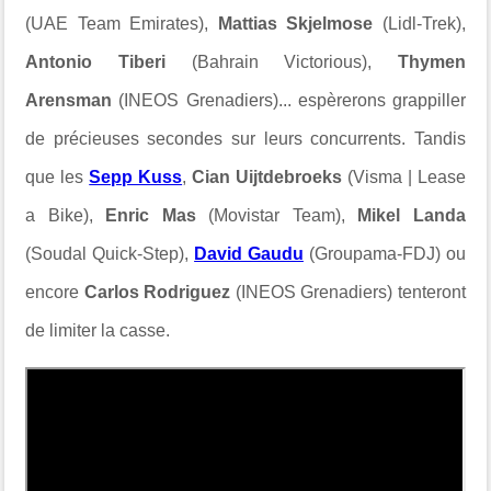
(UAE Team Emirates),
Mattias Skjelmose
(Lidl-Trek),
Antonio Tiberi
(Bahrain Victorious),
Thymen
Arensman
(INEOS Grenadiers)... espèrerons grappiller
de précieuses secondes sur leurs concurrents. Tandis
que les
Sepp Kuss
,
Cian Uijtdebroeks
(Visma | Lease
a Bike),
Enric Mas
(Movistar Team),
Mikel Landa
(Soudal Quick-Step),
David Gaudu
(Groupama-FDJ) ou
encore
Carlos Rodriguez
(INEOS Grenadiers) tenteront
de limiter la casse.