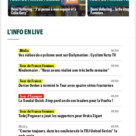
Demi Vollering : "J'ai pensé à mon équipe et à
Demi Vollering... la 9e étape et
Célia Gery"
Femmes
L'INFO EN LIVE
Média
09/08
Vos vidéos de cyclisme sont sur Dailymotion : Cyclism'Actu TV
Tour de France Femmes
09/08
Niedermaier : "Nous avons réalisé une très belle semaine"
Tour de France
09/08
Dorian Godon a terminé le Tour avec quatre côtes fracturées
Tour d'Espagne
09/08
La Soudal Quick-Step perd un de ses leaders pour la Vuelta !
Tour de France Femmes
09/08
Tadej Pogacar a joué les supporters pour Urska Zigart
Média
09/08
"Course toujours, dans les coulisses de la FDJ United Series" la
web-serie