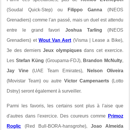
(Soudal Quick-Step) ou
Filippo Ganna
(INEOS
Grenadiers) comme l'an passé, mais un duel est attendu
entre le grand favori
Joshua Tarling
(INEOS
Grenadiers) et
Wout Van Aert
(Visma | Lease a Bike),
3e des derniers
Jeux olympiques
dans cet exercice.
Les
Stefan Küng
(Groupama-FDJ),
Brandon McNulty
,
Jay Vine
(UAE Team Emirates),
Nelson Oliveira
(Movistar Team) ou autre
Victor Campenaerts
(Lotto
Dstny) seront également à surveiller.
Parmi les favoris, les certains sont plus à l'aise que
d'autres dans l'exercice. Des coureurs comme
Primoz
Roglic
(Red Bull-BORA-hansgrohe),
Joao Almeida