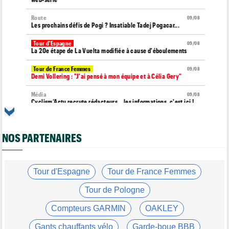
Route
09/08
Les prochains défis de Pogi ? Insatiable Tadej Pogacar...
Tour d'Espagne
09/08
La 20e étape de La Vuelta modifiée à cause d'éboulements
Tour de France Femmes
09/08
Demi Vollering : "J'ai pensé à mon équipe et à Célia Gery"
Média
09/08
Cyclism’Actu recrute rédacteurs… les informations, c'est ici !
Route
09/08
Émilien Jacquelin va faire ses débuts à la compétition le 16
NOS PARTENAIRES
août prochain
Tour de France Femmes
09/08
Demi Vollering... la 9e étape et le Tour de France Femmes
Tour d'Espagne
Tour de France Femmes
Tour de France Femmes
09/08
Vollering : "Niewiadoma ? Si elle parle de fair-play..."
Tour de Pologne
Tour d'Espagne
09/08
Compteurs GARMIN
OAKLEY
Primoz Roglic pourrait manquer La Vuelta... pas remis de sa
chute
Gants chauffants vélo
Garde-boue BBB