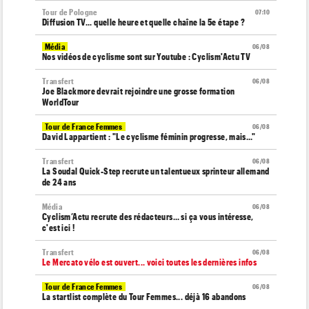
Tour de Pologne
07:10
Diffusion TV... quelle heure et quelle chaîne la 5e étape ?
Média
06/08
Nos vidéos de cyclisme sont sur Youtube : Cyclism'Actu TV
Transfert
06/08
Joe Blackmore devrait rejoindre une grosse formation
WorldTour
Tour de France Femmes
06/08
David Lappartient : "Le cyclisme féminin progresse, mais…"
Transfert
06/08
La Soudal Quick-Step recrute un talentueux sprinteur allemand
de 24 ans
Média
06/08
Cyclism’Actu recrute des rédacteurs… si ça vous intéresse,
c'est ici !
Transfert
06/08
Le Mercato vélo est ouvert... voici toutes les dernières infos
Tour de France Femmes
06/08
La startlist complète du Tour Femmes... déjà 16 abandons