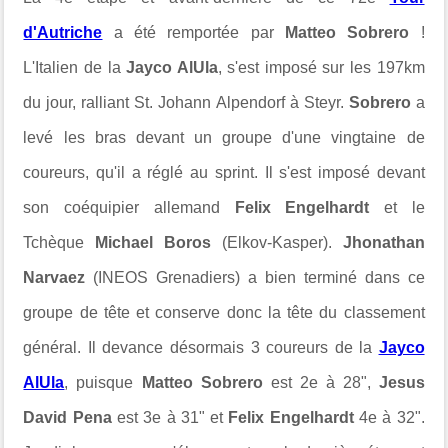
d'Autriche
a été remportée par
Matteo Sobrero
!
L'Italien de la
Jayco AlUla
, s'est imposé sur les 197km
du jour, ralliant St. Johann Alpendorf à Steyr.
Sobrero
a
levé les bras devant un groupe d'une vingtaine de
coureurs, qu'il a réglé au sprint. Il s'est imposé devant
son coéquipier allemand
Felix Engelhardt
et le
Tchèque
Michael Boros
(Elkov-Kasper).
Jhonathan
Narvaez
(INEOS Grenadiers) a bien terminé dans ce
groupe de tête et conserve donc la tête du classement
général. Il devance désormais 3 coureurs de la
Jayco
AlUla
, puisque
Matteo Sobrero
est 2e à 28",
Jesus
David Pena
est 3e à 31" et
Felix Engelhardt
4e à 32".