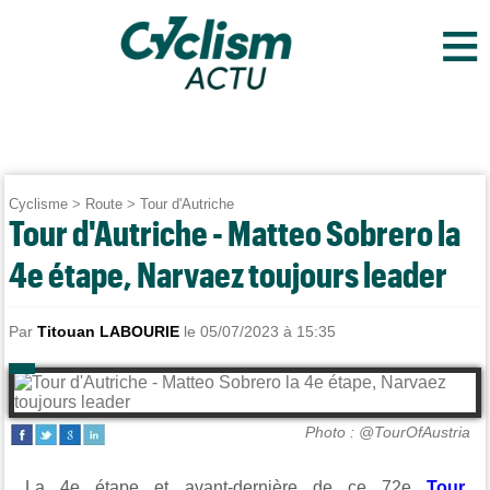
≡
Cyclisme
>
Route
>
Tour d'Autriche
Tour d'Autriche - Matteo Sobrero la
4e étape, Narvaez toujours leader
Par
Titouan LABOURIE
le 05/07/2023 à 15:35
Photo : @TourOfAustria
La 4e étape et avant-dernière de ce 72e
Tour