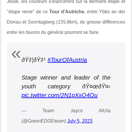
Jeudi, les coureurs s'élanceront sur la dernière étape et
"étape reine" de ce
Tour d'Autriche
, entre Ybbs an der
Donau et Sonntagberg (155,8km), de grosse différences
entre les favoris du général pourront se faire.
ðŸ‡¦ðŸ‡¹
#TourOfAustria
Stage winner and leader of the
youth category ðŸ¤œðŸ¤›
pic.twitter.com/2N1pXxO4Ou
— Team Jayco AlUla
(@GreenEDGEteam)
July 5, 2023