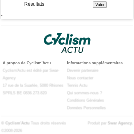
Résultats
-
A propos de Cyclism'Actu
Informations supplémentaires
Cyclism'Actu est édité par Swar-
Devenir partenaire
Agency
Nous contacter
17 rue de la Suarlée, 5080 Rhisnes
Tennis Actu
SPRLS BE 0836.273.820
Qui sommes-nous ?
Conditions Générales
Données Personnelles
© Cyclism'Actu
Tous droits réservés
Produit par
Swar Agency
.
©2008-2026