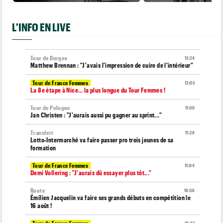
L'INFO EN LIVE
Tour de Burgos
12:24
Matthew Brennan : "J'avais l'impression de cuire de l'intérieur"
Tour de France Femmes
12:05
La 8e étape à Nice… la plus longue du Tour Femmes !
Tour de Pologne
11:50
Jan Christen : "J'aurais aussi pu gagner au sprint..."
Transfert
11:28
Lotto-Intermarché va faire passer pro trois jeunes de sa
formation
Tour de France Femmes
11:04
Demi Vollering : "J'aurais dû essayer plus tôt..."
Route
10:56
Émilien Jacquelin va faire ses grands débuts en compétition le
16 août !