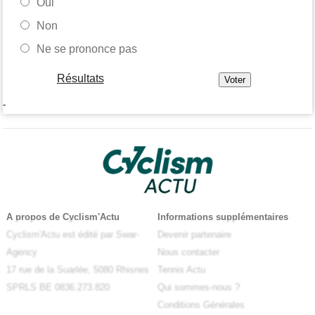
Oui
Non
Ne se prononce pas
Résultats
-
A propos de Cyclism'Actu
Informations supplémentaires
Cyclism'Actu est édité par Swar-
Devenir partenaire
Agency
Nous contacter
17 rue de la Suarlée, 5080 Rhisnes
Tennis Actu
SPRLS BE 0836.273.820
Qui sommes-nous ?
Conditions Générales