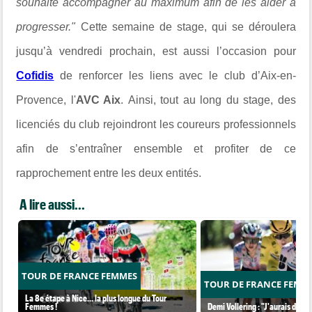
souhaite accompagner au maximum afin de les aider à
progresser."
Cette semaine de stage, qui se déroulera
jusqu’à vendredi prochain, est aussi l’occasion pour
Cofidis
de renforcer les liens avec le club d’Aix-en-
Provence,
l'
AVC Aix
.
Ainsi, tout au long du stage, des
licenciés du club rejoindront les coureurs professionnels
afin de s’entraîner ensemble et profiter de ce
rapprochement entre les deux entités.
A lire aussi...
TOUR DE FRANCE FEMMES
TOUR DE FRANCE FEMM
La 8e étape à Nice… la plus longue du Tour
Femmes !
Demi Vollering : "J'aurais dû ess