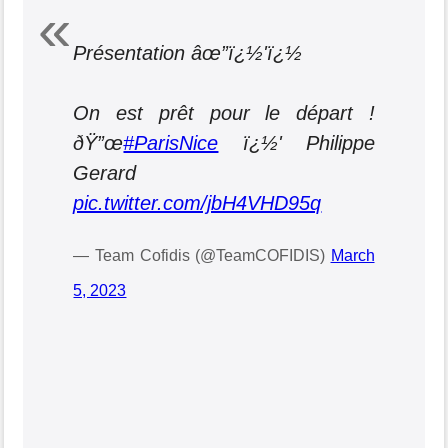
Présentation âœ”ï¿½'ï¿½
On est prêt pour le départ !
ðŸ”œ
#ParisNice
ï¿½' Philippe
Gerard
pic.twitter.com/jbH4VHD95q
— Team Cofidis (@TeamCOFIDIS)
March
5, 2023