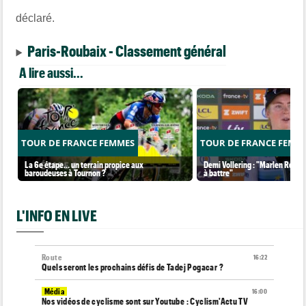
déclaré.
Paris-Roubaix - Classement général
A lire aussi...
TOUR DE FRANCE FEMMES
TOUR DE FRANCE FEMM
La 6e étape… un terrain propice aux
Demi Vollering : "Marlen Reusse
baroudeuses à Tournon ?
à battre"
L'INFO EN LIVE
Route
16:22
Quels seront les prochains défis de Tadej Pogacar ?
Média
16:00
Nos vidéos de cyclisme sont sur Youtube : Cyclism'Actu TV