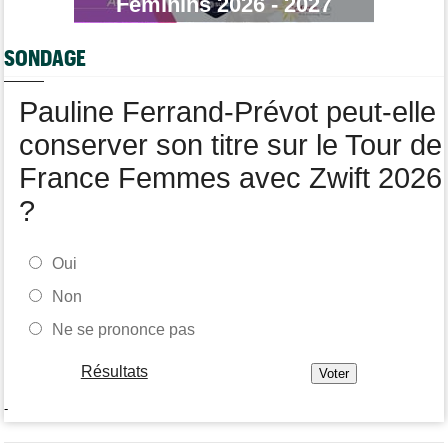
Féminins 2026 - 2027
Isaac Del Toro prolonge avec la formation UAE Team Emirates-
XRG
SONDAGE
Tour de Pologne
10:36
Diffusion TV... quelle heure et quelle chaîne la 4e étape ?
Pauline Ferrand-Prévot peut-elle
conserver son titre sur le Tour de
France Femmes avec Zwift 2026
?
Oui
Non
Ne se prononce pas
Résultats
-