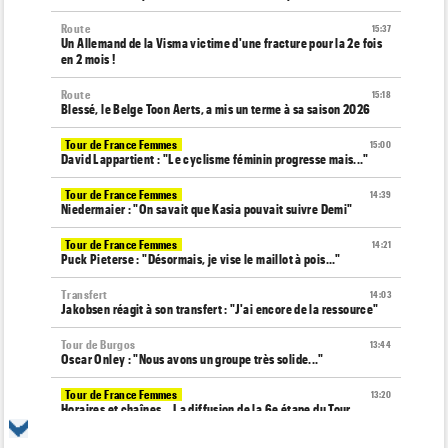
Route
15:37
Un Allemand de la Visma victime d'une fracture pour la 2e fois
en 2 mois !
Route
15:18
Blessé, le Belge Toon Aerts, a mis un terme à sa saison 2026
Tour de France Femmes
15:00
David Lappartient : "Le cyclisme féminin progresse mais..."
Tour de France Femmes
14:39
Niedermaier : "On savait que Kasia pouvait suivre Demi"
Tour de France Femmes
14:21
Puck Pieterse : "Désormais, je vise le maillot à pois..."
Transfert
14:03
Jakobsen réagit à son transfert : "J'ai encore de la ressource"
Tour de Burgos
13:44
Oscar Onley : "Nous avons un groupe très solide..."
Tour de France Femmes
13:20
Horaires et chaînes… La diffusion de la 6e étape du Tour
Transfert
12:58