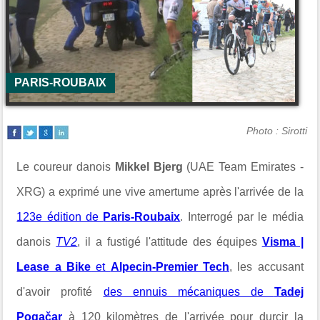
PARIS-ROUBAIX
Photo : Sirotti
Le coureur danois
Mikkel Bjerg
(UAE Team Emirates -
XRG) a exprimé une vive amertume après l'arrivée de la
123e édition de
Paris-Roubaix
. Interrogé par le média
danois
TV2
, il a fustigé l'attitude des équipes
Visma |
Lease a Bike
et
Alpecin-Premier Tech
, les accusant
d'avoir profité
des ennuis mécaniques de
Tadej
Pogačar
à 120 kilomètres de l'arrivée pour durcir la