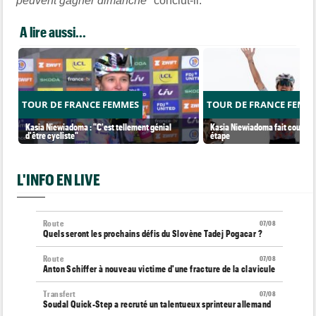
peuvent gagner dimanche"
conclut-il.
A lire aussi...
TOUR DE FRANCE FEMMES
TOUR DE FRANCE FEMM
Kasia Niewiadoma : "C'est tellement génial
Kasia Niewiadoma fait coup dou
d'être cycliste"
étape
L'INFO EN LIVE
Route
07/08
Quels seront les prochains défis du Slovène Tadej Pogacar ?
Route
07/08
Anton Schiffer à nouveau victime d'une fracture de la clavicule
Transfert
07/08
Soudal Quick-Step a recruté un talentueux sprinteur allemand