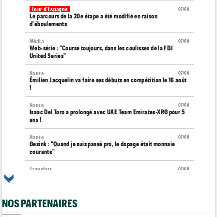
Tour d'Espagne
07/08
Le parcours de la 20e étape a été modifié en raison
d'éboulements
Média
07/08
Web-série : "Course toujours, dans les coulisses de la FDJ
United Series"
Route
07/08
Émilien Jacquelin va faire ses débuts en compétition le 16 août
!
Route
07/08
Isaac Del Toro a prolongé avec UAE Team Emirates-XRG pour 5
ans !
Route
07/08
Gesink : "Quand je suis passé pro, le dopage était monnaie
courante"
Transfert
07/08
Le Mercato vélo est ouvert... toutes les dernières infos et
rumeurs
NOS PARTENAIRES
Transfert
07/08
Lotto-Intermarché fait passer pro trois jeunes de sa formation