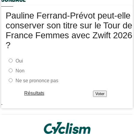
Tour de Pologne
07/08
Pauline Ferrand-Prévot peut-elle
Joao Almeida a abandonné après une nouvelle chute
conserver son titre sur le Tour de
France Femmes avec Zwift 2026
?
Oui
Non
Ne se prononce pas
Résultats
-