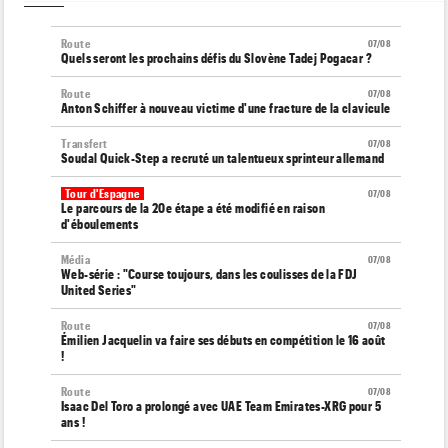
Route
07/08
Quels seront les prochains défis du Slovène Tadej Pogacar ?
Route
07/08
Anton Schiffer à nouveau victime d'une fracture de la clavicule
Transfert
07/08
Soudal Quick-Step a recruté un talentueux sprinteur allemand
Tour d'Espagne
07/08
Le parcours de la 20e étape a été modifié en raison
d'éboulements
Média
07/08
Web-série : "Course toujours, dans les coulisses de la FDJ
United Series"
Route
07/08
Émilien Jacquelin va faire ses débuts en compétition le 16 août
!
Route
07/08
Isaac Del Toro a prolongé avec UAE Team Emirates-XRG pour 5
ans !