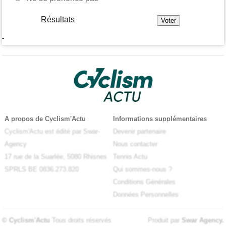
Résultats
-
A propos de Cyclism'Actu
Informations supplémentaires
Cyclism'Actu est édité par Swar-
Devenir partenaire
Agency
Nous contacter
17 rue de la Suarlée, 5080 Rhisnes
Tennis Actu
SPRLS BE 0836.273.820
Qui sommes-nous ?
Conditions Générales
Données Personnelles
© Cyclism'Actu
Tous droits réservés
Produit par
Swar Agency
.