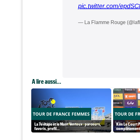
pic.twitter.com/epdS
— La Flamme Rouge (@laf
A lire aussi...
TOUR DE FRANCE FEMMES
TOUR DE F
La 7e étape et le Mont Ventoux : parcours,
Kim Le Court P
favoris, profil…
complètement 