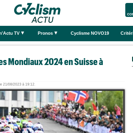
CO
►
►
m'Actu TV
Pronos
Cyclisme NOVO19
Crité
des Mondiaux 2024 en Suisse à
 le 21/08/2023 à 19:12.