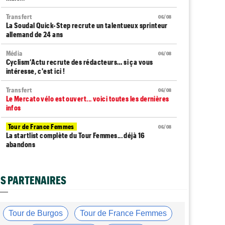
Transfert
06/08
La Soudal Quick-Step recrute un talentueux sprinteur
allemand de 24 ans
Média
06/08
Cyclism’Actu recrute des rédacteurs… si ça vous
intéresse, c'est ici !
Transfert
06/08
Le Mercato vélo est ouvert... voici toutes les dernières
infos
Tour de France Femmes
06/08
La startlist complète du Tour Femmes... déjà 16
abandons
Tour de France Femmes
06/08
La 7e étape et le Mont Ventoux : parcours, favoris,
S PARTENAIRES
profil…
Tour du Portugal
06/08
La surprise Francisco Campos remporte la 1ère étape
Tour de Burgos
Tour de France Femmes