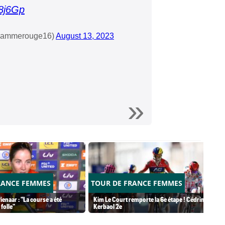
C8j6Gp
lammerouge16)
August 13, 2023
RANCE FEMMES
TOUR DE FRANCE FEMMES
ienaar : "La course a été
Kim Le Court remporte la 6e étape ! Cédrine
folle"
Kerbaol 2e