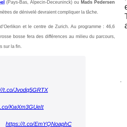
el
(Pays-Bas, Alpecin-Deceuninck) ou
Mads Pedersen
mètres de dénivelé devraient compliquer la tâche.
e d’Oerlikon et le centre de Zurich. Au programme : 46,6
grosse bosse fera des différences au milieu du parcours,
 sur la fin.
-
://t.co/Jvodq5GRTX
/t.co/KwXm3GUeIt
:
https://t.co/EmYQNoaphC