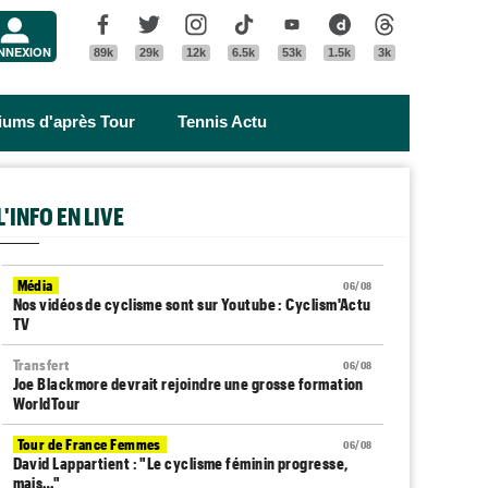
Menu
Facebook
Twitter
Instagram
Tik Tok
Youtube
Dailymotion
Threads
NNEXION
89k
29k
12k
6.5k
53k
1.5k
3k
riums d'après Tour
Tennis Actu
L'INFO EN LIVE
Média
06/08
Nos vidéos de cyclisme sont sur Youtube : Cyclism'Actu
TV
Transfert
06/08
Joe Blackmore devrait rejoindre une grosse formation
WorldTour
Tour de France Femmes
06/08
David Lappartient : "Le cyclisme féminin progresse,
mais…"