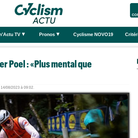
CO
►
►
m'Actu TV
Pronos
Cyclisme NOVO19
Crité
er Poel : «Plus mental que
e 14/08/2023 à 09:02.