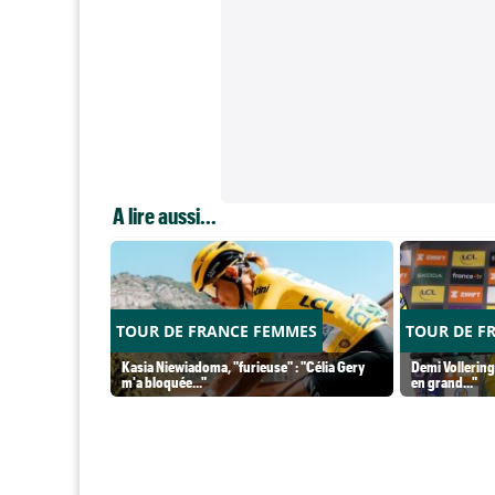
A lire aussi...
TOUR DE FRANCE FEMMES
TOUR DE F
Kasia Niewiadoma, "furieuse" : "Célia Gery
Demi Vollering
m'a bloquée..."
en grand..."