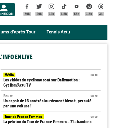
Menu
Facebook
Twitter
Instagram
Tik Tok
Youtube
Dailymotion
Threads
NNEXION
89k
29k
12k
6.5k
53k
1.5k
3k
riums d'après Tour
Tennis Actu
L'INFO EN LIVE
Média
08:40
Les vidéos de cyclisme sont sur Dailymotion :
Cyclism'Actu TV
Route
08:20
Un espoir de 16 ans très lourdement blessé, percuté
par une voiture !
Tour de France Femmes
08:00
La peloton du Tour de France Femmes... 21 abandons