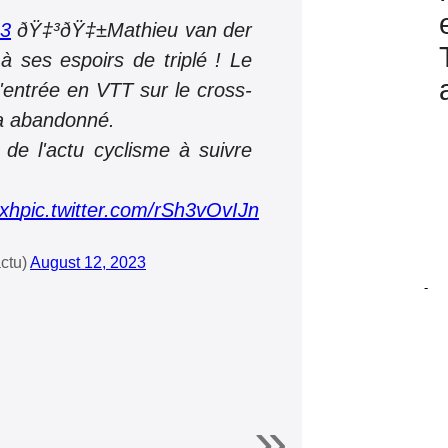
23
ðŸ‡³ðŸ‡±Mathieu van der
à ses espoirs de triplé ! Le
'entrée en VTT sur le cross-
 a abandonné.
 de l'actu cyclisme à suivre
5xh
pic.twitter.com/rSh3vOvIJn
ctu)
August 12, 2023
-