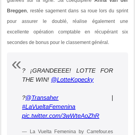
glanées sur la ligne. Sa coéquipière
Anna van der
Breggen
, restée sagement dans sa roue lors du sprint
pour assurer le doublé, réalise également une
excellente opération comptable en récupérant six
secondes de bonus pour le classement général.
? ¡GRANDEEEE! LOTTE FOR
THE WIN!
@LotteKopecky
?
@Transaher
|
#LaVueltaFemenina
pic.twitter.com/3wWteAoZhR
— La Vuelta Femenina by Carrefour.es