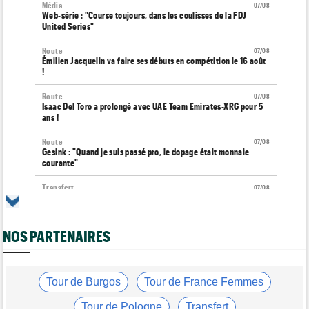
Média
07/08
Web-série : "Course toujours, dans les coulisses de la FDJ
United Series"
Route
07/08
Émilien Jacquelin va faire ses débuts en compétition le 16 août
!
Route
07/08
Isaac Del Toro a prolongé avec UAE Team Emirates-XRG pour 5
ans !
Route
07/08
Gesink : "Quand je suis passé pro, le dopage était monnaie
courante"
Transfert
07/08
Le Mercato vélo est ouvert... toutes les dernières infos et
rumeurs
NOS PARTENAIRES
Transfert
07/08
Lotto-Intermarché fait passer pro trois jeunes de sa formation
Tour de France Femmes
07/08
Kasia Niewiadoma : "C'est tellement génial d'être cycliste"
Tour de Burgos
Tour de France Femmes
Tour de Burgos
07/08
Tour de Pologne
Transfert