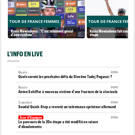
TOUR DE FRANCE FEMMES
TOUR DE FRANCE FEMM
Kasia Niewiadoma : "C'est tellement génial
Kasia Niewiadoma fait coup dou
d'être cycliste"
étape
L'INFO EN LIVE
Route
07/08
Quels seront les prochains défis du Slovène Tadej Pogacar ?
Route
07/08
Anton Schiffer à nouveau victime d'une fracture de la clavicule
Transfert
07/08
Soudal Quick-Step a recruté un talentueux sprinteur allemand
Tour d'Espagne
07/08
Le parcours de la 20e étape a été modifié en raison
d'éboulements