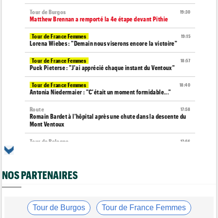
Tour de Burgos
19:30
Matthew Brennan a remporté la 4e étape devant Pithie
Tour de France Femmes
19:15
Lorena Wiebes : "Demain nous viserons encore la victoire"
Tour de France Femmes
18:57
Puck Pieterse : "J'ai apprécié chaque instant du Ventoux"
Tour de France Femmes
18:40
Antonia Niedermaier : "C'était un moment formidable..."
Route
17:58
Romain Bardet à l'hôpital après une chute dans la descente du
Mont Ventoux
Tour de Pologne
17:56
Jan Christen : "J'ai dû me retenir pour ne pas attaquer trop tôt"
Tour de France Femmes
17:42
NOS PARTENAIRES
Kasia Niewiadoma fait coup double sur la 7e étape
Tour de Pologne
17:28
Joao Almeida a abandonné après une nouvelle chute
Tour de Burgos
Tour de France Femmes
Média
17:03