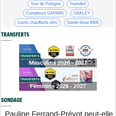
L'abonnement à Cyclism'Actu sans pub ni pop up : 9,99€ pour 1
Tour de Pologne
Transfert
an
Compteurs GARMIN
OAKLEY
Média
16:38
Les vidéos cyclisme sont sur Dailymotion : Cyclism'Actu TV
Gants chauffants vélo
Garde-boue BBB
Tour de Pologne
16:33
Casque ABUS
Jeu de Vélo
Jan Christen s'offre la 5e étape, trois français dans le top 5
TRANSFERTS
Brassard Fréquence Cardiaque
Tour de France Femmes
16:24
La startlist complète du Tour Femmes... déjà 16 abandons
Tour de France Femmes
13:52
TRANSFERTS
Puck Pieterse : "Je vise le maillot à pois..."
Masculins 2026 - 2027
Tour de France Femmes
13:36
Marlen Reusser, maillot jaune : "Le Mont Ventoux, on verra"
TRANSFERTS
Agenda
13:13
Le Tour Femmes, Pologne, Burgos… le programme de la fin de
Féminins 2026 - 2027
semaine
Tour de France Femmes
12:12
SONDAGE
Parcours, favoris, profil… La 7e étape et le Mont Ventoux !
Pauline Ferrand-Prévot peut-elle