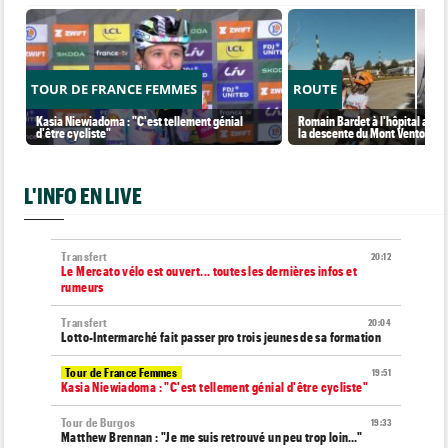
TOUR DE FRANCE FEMMES
ROUTE
Kasia Niewiadoma : "C'est tellement génial
Romain Bardet à l'hôpital aprè
d'être cycliste"
la descente du Mont Ventoux
L'INFO EN LIVE
Transfert
20:12
Le Mercato vélo est ouvert... toutes les dernières infos et
rumeurs
Transfert
20:04
Lotto-Intermarché fait passer pro trois jeunes de sa formation
Tour de France Femmes
19:51
Kasia Niewiadoma : "C'est tellement génial d'être cycliste"
Tour de Burgos
19:33
Matthew Brennan : "Je me suis retrouvé un peu trop loin…"