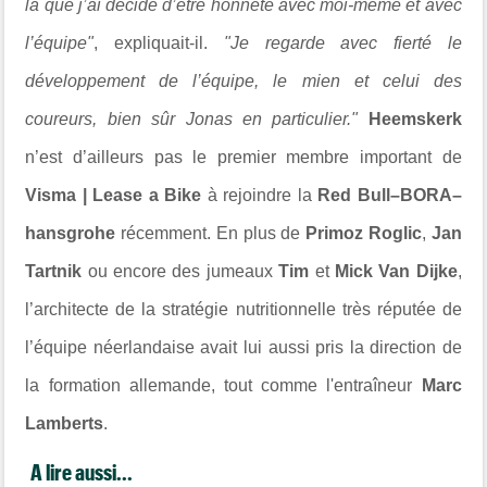
là que j’ai décidé d’être honnête avec moi-même et avec
l’équipe"
, expliquait-il.
"Je regarde avec fierté le
développement de l’équipe, le mien et celui des
coureurs, bien sûr Jonas en particulier."
Heemskerk
n’est d’ailleurs pas le premier membre important de
Visma | Lease a Bike
à rejoindre la
Red Bull–BORA–
hansgrohe
récemment. En plus de
Primoz Roglic
,
Jan
Tartnik
ou encore des jumeaux
Tim
et
Mick Van Dijke
,
l’architecte de la stratégie nutritionnelle très réputée de
l’équipe néerlandaise avait lui aussi pris la direction de
la formation allemande, tout comme l'entraîneur
Marc
Lamberts
.
A lire aussi...