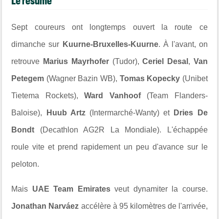
Le résumé
Sept coureurs ont longtemps ouvert la route ce
dimanche sur
Kuurne-Bruxelles-Kuurne
. À l'avant, on
retrouve
Marius Mayrhofer
(Tudor),
Ceriel Desal
,
Van
Petegem
(Wagner Bazin WB),
Tomas Kopecky
(Unibet
Tietema Rockets),
Ward Vanhoof
(Team Flanders-
Baloise),
Huub Artz
(Intermarché-Wanty) et
Dries De
Bondt
(Decathlon AG2R La Mondiale). L'échappée
roule vite et prend rapidement un peu d'avance sur le
peloton.
Mais
UAE Team Emirates
veut dynamiter la course.
Jonathan Narváez
accélère à 95 kilomètres de l'arrivée,