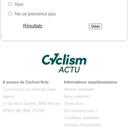
Non
Ne se prononce pas
Résultats
-
A propos de Cyclism'Actu
Informations supplémentaires
Cyclism'Actu est édité par Swar-
Devenir partenaire
Agency
Nous contacter
17 rue de la Suarlée, 5080 Rhisnes
Tennis Actu
SPRLS BE 0836.273.820
Qui sommes-nous ?
Conditions Générales
Données Personnelles