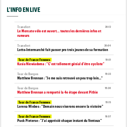
L'INFO EN LIVE
Transfert
20:12
Le Mercato vélo est ouvert... toutes les dernières infos et
rumeurs
Transfert
20:04
Lotto-Intermarché fait passer pro trois jeunes de sa formation
Tour de France Femmes
19:51
Kasia Niewiadoma : "C'est tellement génial d'être cycliste"
Tour de Burgos
19:33
Matthew Brennan : "Je me suis retrouvé un peu trop loin…"
Tour de Burgos
19:30
Matthew Brennan a remporté la 4e étape devant Pithie
Tour de France Femmes
19:15
Lorena Wiebes : "Demain nous viserons encore la victoire"
Tour de France Femmes
18:57
Puck Pieterse : "J'ai apprécié chaque instant du Ventoux"