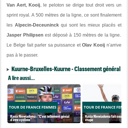
Van Aert, Kooij
, le peloton se dirige tout droit vers un
sprint royal. A 500 mètres de la ligne, ce sont finalement
les
Alpecin-Deceuninck
qui sont les mieux placés et
Jasper Philipsen
est déposé à 150 mètres de la ligne.
Le Belge fait parler sa puissance et
Olav Kooij
n'arrive
pas à le passer.
Kuurne-Bruxelles-Kuurne - Classement général
A lire aussi...
TOUR DE FRANCE FEMMES
TOUR DE FRANCE FEMM
Kasia Niewiadoma : "C'est tellement génial
Kasia Niewiadoma fait coup dou
d'être cycliste"
étape