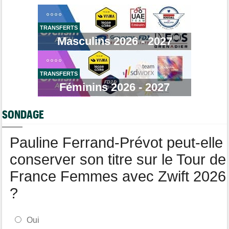
La startlist complète du Tour Femmes... déjà 16 abandons
Tour de France Femmes
13:52
TRANSFERTS
Puck Pieterse : "Je vise le maillot à pois..."
Masculins 2026 - 2027
Tour de France Femmes
13:36
Marlen Reusser, maillot jaune : "Le Mont Ventoux, on verra"
TRANSFERTS
Agenda
13:13
Le Tour Femmes, Pologne, Burgos… le programme de la fin de
Féminins 2026 - 2027
semaine
Tour de France Femmes
12:12
SONDAGE
Parcours, favoris, profil… La 7e étape et le Mont Ventoux !
Pauline Ferrand-Prévot peut-elle
conserver son titre sur le Tour de
France Femmes avec Zwift 2026
?
Oui