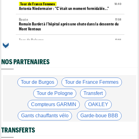
Tour de France Femmes
18:40
Antonia Niedermaier : "C'était un moment formidable..."
Route
17:58
Romain Bardet à l'hôpital après une chute dans la descente du
Mont Ventoux
Tour de Pologne
17:56
Jan Christen : "J'ai dû me retenir pour ne pas attaquer trop tôt"
Tour de France Femmes
17:42
NOS PARTENAIRES
Kasia Niewiadoma fait coup double sur la 7e étape
Tour de Pologne
17:28
Joao Almeida a abandonné après une nouvelle chute
Tour de Burgos
Tour de France Femmes
Média
17:03
L'abonnement à Cyclism'Actu sans pub ni pop up : 9,99€ pour 1
Tour de Pologne
Transfert
an
Compteurs GARMIN
OAKLEY
Média
16:38
Les vidéos cyclisme sont sur Dailymotion : Cyclism'Actu TV
Gants chauffants vélo
Garde-boue BBB
Tour de Pologne
16:33
Casque ABUS
Jeu de Vélo
Jan Christen s'offre la 5e étape, trois français dans le top 5
TRANSFERTS
Brassard Fréquence Cardiaque
Tour de France Femmes
16:24