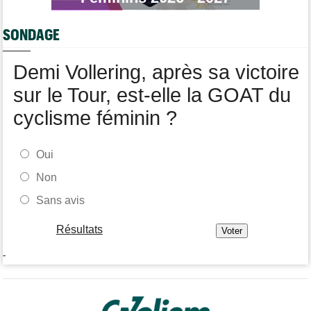
Un double vainqueur d'étape sur le Giro vers la NSN jusqu'en
2029 !
SONDAGE
Tour de France Femmes
11:35
Cédrine Kerbaol : "Si le Tour faisait déjà 3 semaines..."
Demi Vollering, après sa victoire
Tour d'Espagne
11:24
La Soudal Quick-Step a perdu un de ses leaders pour La Vuelta
sur le Tour, est-elle la GOAT du
cyclisme féminin ?
Oui
Non
Sans avis
Résultats
-