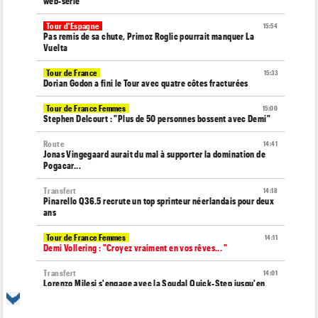
web-serie
Tour d'Espagne
15:54
Pas remis de sa chute, Primoz Roglic pourrait manquer La
Vuelta
Tour de France
15:33
Dorian Godon a fini le Tour avec quatre côtes fracturées
Tour de France Femmes
15:00
Stephen Delcourt : "Plus de 50 personnes bossent avec Demi"
Route
14:41
Jonas Vingegaard aurait du mal à supporter la domination de
Pogacar...
Transfert
14:18
Pinarello Q36.5 recrute un top sprinteur néerlandais pour deux
ans
Tour de France Femmes
14:11
Demi Vollering : "Croyez vraiment en vos rêves... "
Transfert
14:01
Lorenzo Milesi s'engage avec la Soudal Quick-Step jusqu'en
2029