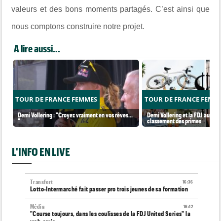
valeurs et des bons moments partagés. C’est ainsi que
nous comptons construire notre projet.
A lire aussi...
TOUR DE FRANCE FEMMES
TOUR DE FRANCE FEMM
Demi Vollering : "Croyez vraiment en vos rêves...
Demi Vollering et la FDJ au so
"
classement des primes
L'INFO EN LIVE
Transfert
16:36
Lotto-Intermarché fait passer pro trois jeunes de sa formation
Média
16:12
"Course toujours, dans les coulisses de la FDJ United Series" la