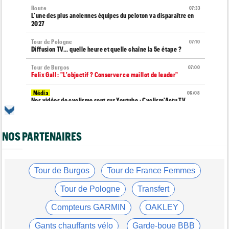
Route
07:33
L'une des plus anciennes équipes du peloton va disparaître en
2027
Tour de Pologne
07:10
Diffusion TV... quelle heure et quelle chaîne la 5e étape ?
Tour de Burgos
07:00
Felix Gall : "L'objectif ? Conserver ce maillot de leader"
Média
06/08
Nos vidéos de cyclisme sont sur Youtube : Cyclism'Actu TV
Transfert
06/08
Joe Blackmore devrait rejoindre une grosse formation
NOS PARTENAIRES
WorldTour
Tour de France Femmes
06/08
David Lappartient : "Le cyclisme féminin progresse, mais…"
Tour de Burgos
Tour de France Femmes
Transfert
06/08
La Soudal Quick-Step recrute un talentueux sprinteur allemand
Tour de Pologne
Transfert
de 24 ans
Compteurs GARMIN
OAKLEY
Média
06/08
Cyclism’Actu recrute des rédacteurs… si ça vous intéresse,
Gants chauffants vélo
Garde-boue BBB
c'est ici !