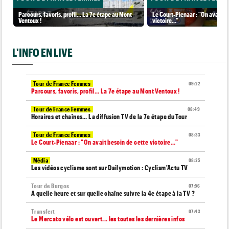
Parcours, favoris, profil… La 7e étape au Mont
Le Court-Pienaar : "On avait be
Ventoux !
victoire..."
L'INFO EN LIVE
Tour de France Femmes
09:22
Parcours, favoris, profil… La 7e étape au Mont Ventoux !
Tour de France Femmes
08:49
Horaires et chaînes… La diffusion TV de la 7e étape du Tour
Tour de France Femmes
08:33
Le Court-Pienaar : "On avait besoin de cette victoire..."
Média
08:25
Les vidéos cyclisme sont sur Dailymotion : Cyclism'Actu TV
Tour de Burgos
07:56
A quelle heure et sur quelle chaîne suivre la 4e étape à la TV ?
Transfert
07:43
Le Mercato vélo est ouvert... les toutes les dernières infos