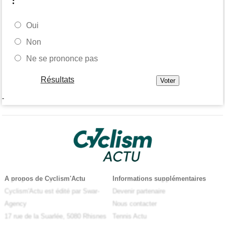
Oui
Non
Ne se prononce pas
Résultats
-
A propos de Cyclism'Actu
Informations supplémentaires
Cyclism'Actu est édité par Swar-
Devenir partenaire
Agency
Nous contacter
17 rue de la Suarlée, 5080 Rhisnes
Tennis Actu