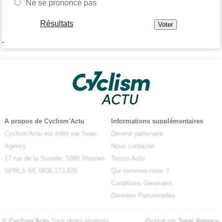
Ne se prononce pas
Résultats
-
A propos de Cyclism'Actu
Informations supplémentaires
Cyclism'Actu est édité par Swar-
Devenir partenaire
Agency
Nous contacter
17 rue de la Suarlée, 5080 Rhisnes
Tennis Actu
SPRLS BE 0836.273.820
Qui sommes-nous ?
Conditions Générales
Données Personnelles
© Cyclism'Actu
Tous droits réservés
Produit par
Swar Agency
.