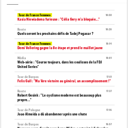
Tour de France Femmes
18:50
Kasia Niewiadoma furieuse : "Célia Gery m'a bloquée..."
Route
18:28
Quels seront les prochains défis de Tadej Pogacar ?
Tour de France Femmes
18:14
Demi Vollering gagne la 8e étape et prend le maillot jaune
Média
18:01
Web-série : "Course toujours, dans les coulisses de la FDJ
United Series"
Tour de Burgos
17:51
Felix Gall : "Ma 1ère victoire au général, un accomplissement !"
Route
17:37
Robert Gesink : "Le cyclisme moderne est beaucoup plus
propre..."
Tour de Pologne
17:16
Joao Almeida a dû abandonner après une chute
Tour de Burgos
16:57