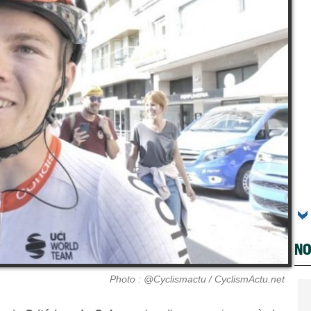
NO
Photo : @Cyclismactu / CyclismActu.net