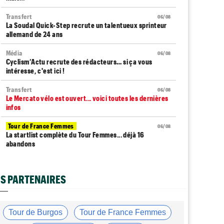
Transfert
06/08
La Soudal Quick-Step recrute un talentueux sprinteur
allemand de 24 ans
Média
06/08
Cyclism’Actu recrute des rédacteurs… si ça vous
intéresse, c'est ici !
Transfert
06/08
Le Mercato vélo est ouvert... voici toutes les dernières
infos
Tour de France Femmes
06/08
La startlist complète du Tour Femmes... déjà 16
abandons
Tour de France Femmes
06/08
La 7e étape et le Mont Ventoux : parcours, favoris,
S PARTENAIRES
profil…
Tour du Portugal
06/08
La surprise Francisco Campos remporte la 1ère étape
Tour de Burgos
Tour de France Femmes