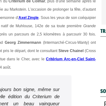
ion du
Critérium de Colmar
, p
lus d'une semaine après le
ée au Markstein. L'occasion de prolonger la fête, d'autant
 personne d'
Axel Zingle
. Sous les yeux de son coéquipier
le natif de Muhlouse, 142e
de sa toute première
Grande
TR
 après un
parcours de 2,5 kilomètres à parcourir 30 fois.
and
Georg Zimmermann
(
Intermarché-Circus-Wanty) ont
 pris le départ, dont le consultant
Steve Chainel
(Cross
itue dans le Cher, avec
le
Critérium Arc-en-Ciel Saint-
4 août.
oujours bon signe, même sur
SO
lle édition du Criterium de
ment un beau vainqueur