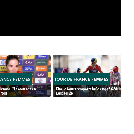
RANCE FEMMES
TOUR DE FRANCE FEMMES
ienaar : "La course a été
Kim Le Court remporte la 6e étape ! Cédrine
folle"
Kerbaol 2e