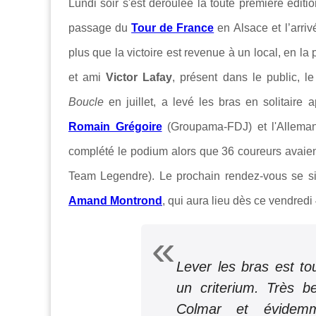
Lundi soir s'est déroulée la toute première édit
passage du
Tour de France
en
Alsace et l’arriv
plus que la victoire est revenue à un local, en la
et ami
Victor Lafay
, présent dans le public, 
Boucle
en juillet, a levé les bras en solitaire
Romain Grégoire
(Groupama-FDJ) et
l'Allem
complété le podium alors que 36 coureurs avaient
Team Legendre).
Le prochain rendez-vous se s
Amand Montrond
,
qui aura lieu dès ce
v
endredi 
Lever les bras est t
un criterium. Très be
Colmar et évidem