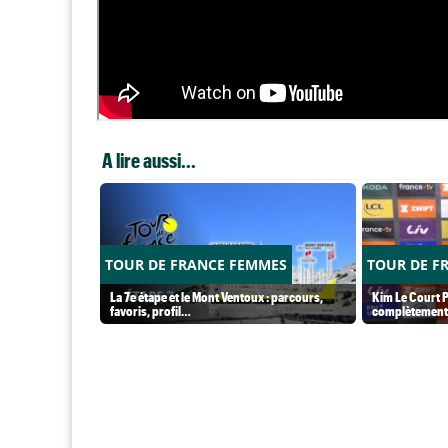
A lire aussi...
TOUR DE FRANCE FEMMES
TOUR DE F
La 7e étape et le Mont Ventoux : parcours,
Kim Le Court P
favoris, profil…
complètement 