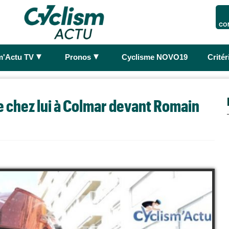
CO
►
►
m'Actu TV
Pronos
Cyclisme NOVO19
Crité
se chez lui à Colmar devant Romain