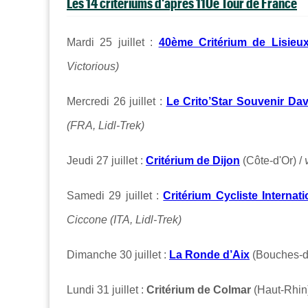
Les 14 critériums d'après 110e Tour de France
Mardi 25 juillet :
40ème Critérium de Lisieu
Victorious)
Mercredi 26 juillet :
Le Crito’Star Souvenir Dav
(FRA, Lidl-Trek)
Jeudi 27 juillet :
Critérium de Dijon
(Côte-d'Or) /
v
Samedi 29 juillet :
Critérium Cycliste Interna
Ciccone (ITA, Lidl-Trek)
Dimanche 30 juillet :
La Ronde d’Aix
(Bouches-d
Lundi 31 juillet :
Critérium de Colmar
(Haut-Rhi