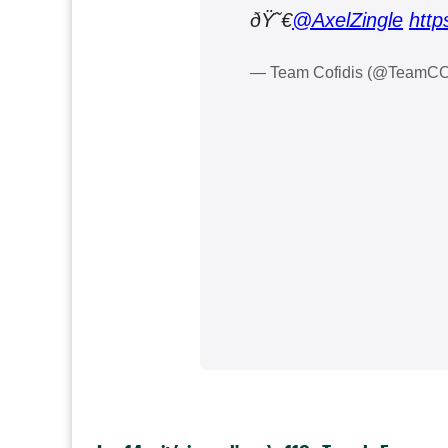
ðŸ˜€
@AxelZingle
http
— Team Cofidis (@TeamC