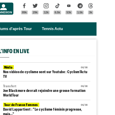
Menu
Facebook
Twitter
Instagram
Tik Tok
Youtube
Dailymotion
Threads
NNEXION
89k
29k
12k
6.5k
53k
1.5k
3k
riums d'après Tour
Tennis Actu
L'INFO EN LIVE
Média
06/08
Nos vidéos de cyclisme sont sur Youtube : Cyclism'Actu
TV
Transfert
06/08
Joe Blackmore devrait rejoindre une grosse formation
WorldTour
Tour de France Femmes
06/08
David Lappartient : "Le cyclisme féminin progresse,
mais…"