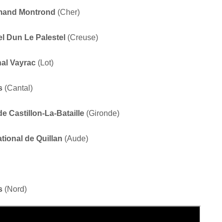
-Amand Montrond
(Cher)
el Dun Le Palestel
(Creuse)
onal Vayrac
(Lot)
es
(Cantal)
de Castillon-La-Bataille
(Gironde)
ational de Quillan
(Aude)
s
(Nord)