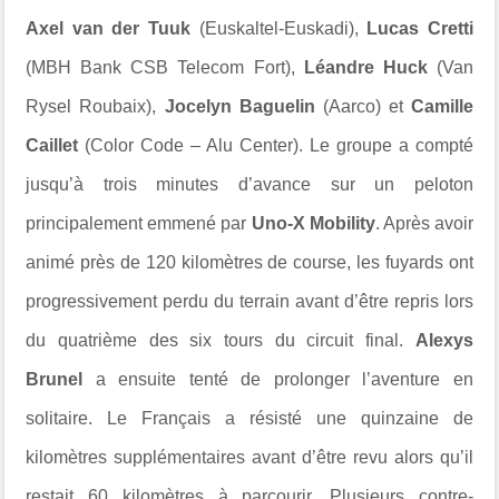
Axel van der Tuuk
(Euskaltel-Euskadi),
Lucas Cretti
(MBH Bank CSB Telecom Fort),
Léandre Huck
(Van
Rysel Roubaix),
Jocelyn Baguelin
(Aarco) et
Camille
Caillet
(Color Code – Alu Center). Le groupe a compté
jusqu’à trois minutes d’avance sur un peloton
principalement emmené par
Uno-X Mobility
. Après avoir
animé près de 120 kilomètres de course, les fuyards ont
progressivement perdu du terrain avant d’être repris lors
du quatrième des six tours du circuit final.
Alexys
Brunel
a ensuite tenté de prolonger l’aventure en
solitaire. Le Français a résisté une quinzaine de
kilomètres supplémentaires avant d’être revu alors qu’il
restait 60 kilomètres à parcourir. Plusieurs contre-