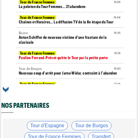
Tour de France Femmes
14:59
La peloton du Tour Femmes... 21 abandons
Tour de France Femmes
14:48
Chaînes et Horaires… La diffusion TV de la 8e étape du Tour
Route
14:34
Anton Schiffer de nouveau victime d'une fracture de la
clavicule
Tour de France Femmes
14:19
Pauline Ferrand-Prévot quitte le Tour par la petite porte
Tour de Burgos
14:05
Nouveau coup d'arrêt pour Jarno Widar, contraint à l'abandon
Tour de France Femmes
13:29
Lorena Wiebes : "La 8e étape ? Nous l'avons ciblé..."
Tour de France Femmes
13:09
NOS PARTENAIRES
Antonia Niedermaier : "Kasia ? J’ai toujours cru en elle"
Média
12:46
Cyclism’Actu recrute des rédacteurs… voici comment
candidater !
Tour d'Espagne
Tour de Burgos
Tour de Burgos
12:24
Tour de France Femmes
Transfert