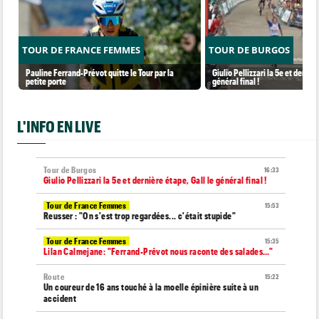
TOUR DE FRANCE FEMMES
TOUR DE BURGOS
Pauline Ferrand-Prévot quitte le Tour par la
Giulio Pellizzari la 5e et derniè
petite porte
général final !
L'INFO EN LIVE
Tour de Burgos
16:33
Giulio Pellizzari la 5e et dernière étape, Gall le général final !
Tour de France Femmes
15:53
Reusser : "On s'est trop regardées... c'était stupide"
Tour de France Femmes
15:35
Lilan Calmejane: "Ferrand-Prévot nous raconte des salades…"
Route
15:22
Un coureur de 16 ans touché à la moelle épinière suite à un
accident