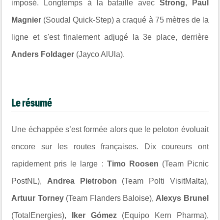
imposé. Longtemps à la bataille avec
Strong
,
Paul
Magnier
(Soudal Quick-Step) a craqué à 75 mètres de la
ligne et s'est finalement adjugé la 3e place, derrière
Anders Foldager
(Jayco AlUla).
Le résumé
Une échappée s’est formée alors que le peloton évoluait
encore sur les routes françaises. Dix coureurs ont
rapidement pris le large :
Timo Roosen
(Team Picnic
PostNL),
Andrea Pietrobon
(Team Polti VisitMalta),
Artuur Torney
(Team Flanders Baloise),
Alexys Brunel
(TotalEnergies),
Iker Gómez
(Equipo Kern Pharma),