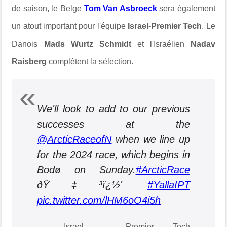
de saison, le Belge
Tom Van Asbroeck
sera également
un atout important pour l'équipe
Israel-Premier Tech
. Le
Danois
Mads Wurtz Schmidt
et l'Israélien
Nadav
Raisberg
complètent la sélection.
We'll look to add to our previous
successes at the
@ArcticRaceofN
when we line up
for the 2024 race, which begins in
Bodø on Sunday.
#ArcticRace
ðŸ‡³ï¿½'
#YallaIPT
pic.twitter.com/lHM6oO4i5h
— Israel – Premier Tech