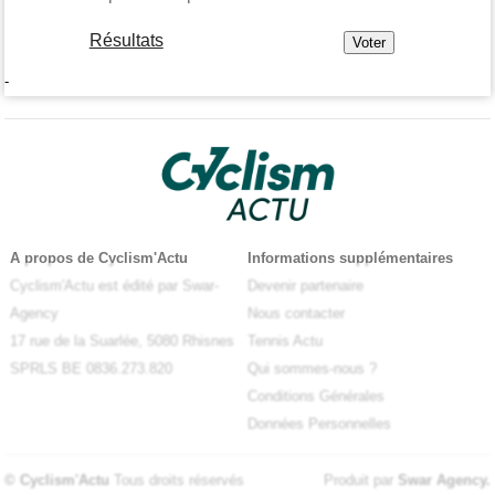
Résultats
-
A propos de Cyclism'Actu
Informations supplémentaires
Cyclism'Actu est édité par Swar-
Devenir partenaire
Agency
Nous contacter
17 rue de la Suarlée, 5080 Rhisnes
Tennis Actu
SPRLS BE 0836.273.820
Qui sommes-nous ?
Conditions Générales
Données Personnelles
© Cyclism'Actu
Tous droits réservés
Produit par
Swar Agency
.