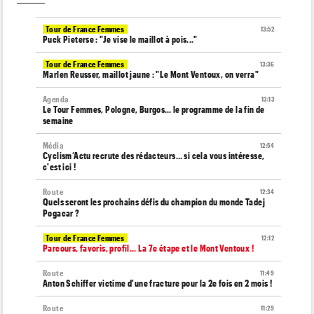
Tour de France Femmes
13:52
Puck Pieterse : "Je vise le maillot à pois..."
Tour de France Femmes
13:36
Marlen Reusser, maillot jaune : "Le Mont Ventoux, on verra"
Agenda
13:13
Le Tour Femmes, Pologne, Burgos… le programme de la fin de
semaine
Média
12:54
Cyclism’Actu recrute des rédacteurs… si cela vous intéresse,
c'est ici !
Route
12:34
Quels seront les prochains défis du champion du monde Tadej
Pogacar ?
Tour de France Femmes
12:12
Parcours, favoris, profil… La 7e étape et le Mont Ventoux !
Route
11:49
Anton Schiffer victime d'une fracture pour la 2e fois en 2 mois !
Route
11:29