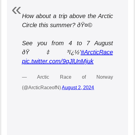
How about a trip above the Arctic
Circle this summer? ðŸ¤©
See you from 4 to 7 August
ðŸ‡³ï¿½'
#ArcticRace
pic.twitter.com/9qJlUnMjuk
— Arctic Race of Norway
(@ArcticRaceofN)
August 2, 2024