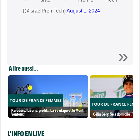
(@IsraelPremTech)
August 1, 2024
A lire aussi...
TOUR DE FRANCE FEMMES
TOUR DE FRANCE FEMM
Parcours, favoris, profil… La 7e étape et le Mont
Ventoux !
Célia Géry, 5e à domicile : "J'ai
L'INFO EN LIVE