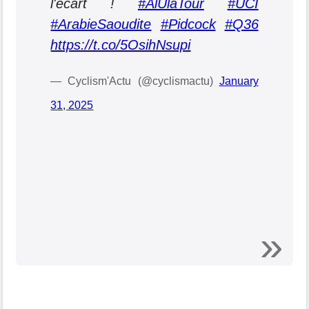
l'écart !
#AlUlaTour
#UCI
#ArabieSaoudite
#Pidcock
#Q36
https://t.co/5OsihNsupi
— Cyclism'Actu (@cyclismactu)
January
31, 2025