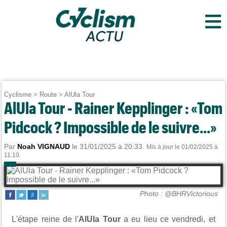
≡
Cyclisme
>
Route
>
AlUla Tour
AlUla Tour - Rainer Kepplinger : «Tom
Pidcock ? Impossible de le suivre...»
Par
Noah VIGNAUD
le 31/01/2025 à 20:33.
Mis à jour le 01/02/2025 à
11:10.
Photo : @BHRVictorious
L'étape reine de l'
AlUla Tour
a eu lieu ce vendredi, et