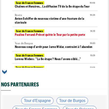
Tour de France Femmes
14:48
Chaînes et Horaires… La diffusion TV de la 8e étape du Tour
Route
14:34
Anton Schiffer de nouveau victime d'une fracture de la
clavicule
Tour de France Femmes
14:19
Pauline Ferrand-Prévot quitte le Tour par la petite porte
Tour de Burgos
14:05
Nouveau coup d'arrêt pour Jarno Widar, contraint à l'abandon
Tour de France Femmes
13:29
Lorena Wiebes : "La 8e étape ? Nous l'avons ciblé..."
Tour de France Femmes
13:09
Antonia Niedermaier : "Kasia ? J’ai toujours cru en elle"
Média
12:46
NOS PARTENAIRES
Cyclism’Actu recrute des rédacteurs… voici comment
candidater !
Tour de Burgos
12:24
Matthew Brennan : "J'avais l'impression de cuire de l'intérieur"
Tour d'Espagne
Tour de Burgos
Tour de France Femmes
12:05