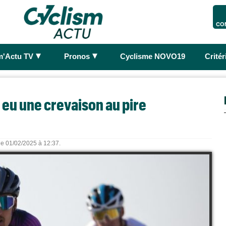
CO
►
►
m'Actu TV
Pronos
Cyclisme NOVO19
Crité
ai eu une crevaison au pire
 le 01/02/2025 à 12:37.