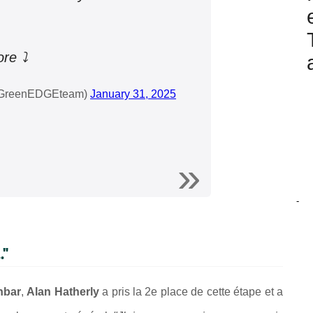
re ⤵️
@GreenEDGEteam)
January 31, 2025
-
."
nbar
,
Alan Hatherly
a pris la 2e place de cette étape et a