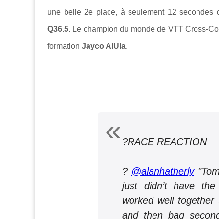
une belle 2e place, à seulement 12 secondes d
Q36.5
. Le champion du monde de VTT Cross-Cou
formation
Jayco AlUla
.
?RACE REACTION
?
@alanhatherly
"Tom 
just didn’t have the
worked well together 
and then bag second