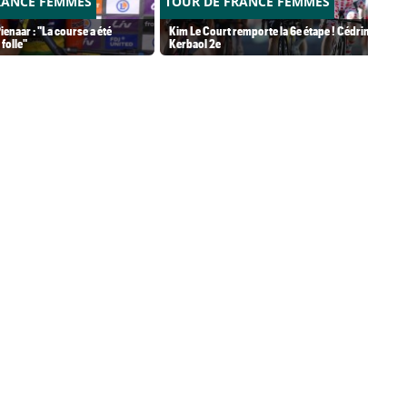
RANCE FEMMES
TOUR DE FRANCE FEMMES
ienaar : "La course a été
Kim Le Court remporte la 6e étape ! Cédrine
folle"
Kerbaol 2e