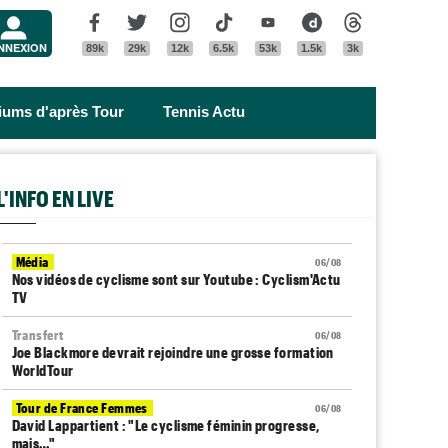
Menu
Facebook
Twitter
Instagram
Tik Tok
Youtube
Dailymotion
Threads
NNEXION
89k
29k
12k
6.5k
53k
1.5k
3k
riums d'après Tour
Tennis Actu
L'INFO EN LIVE
Média
06/08
Nos vidéos de cyclisme sont sur Youtube : Cyclism'Actu
TV
Transfert
06/08
Joe Blackmore devrait rejoindre une grosse formation
WorldTour
Tour de France Femmes
06/08
David Lappartient : "Le cyclisme féminin progresse,
mais…"