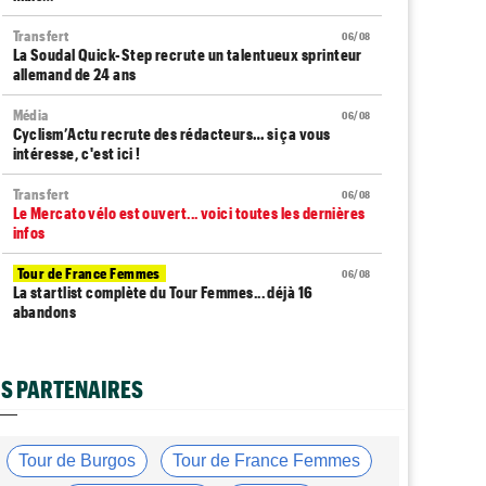
Transfert
06/08
La Soudal Quick-Step recrute un talentueux sprinteur
allemand de 24 ans
Média
06/08
Cyclism’Actu recrute des rédacteurs… si ça vous
intéresse, c'est ici !
Transfert
06/08
Le Mercato vélo est ouvert... voici toutes les dernières
infos
Tour de France Femmes
06/08
La startlist complète du Tour Femmes... déjà 16
abandons
Tour de France Femmes
06/08
La 7e étape et le Mont Ventoux : parcours, favoris,
S PARTENAIRES
profil…
Tour du Portugal
06/08
La surprise Francisco Campos remporte la 1ère étape
Tour de Burgos
Tour de France Femmes