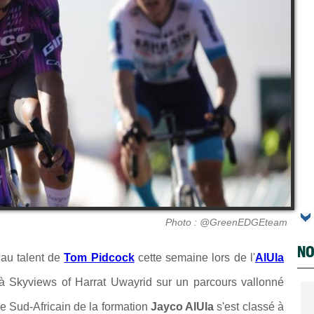
Photo : @GreenEDGEteam
NO
 au talent de
Tom Pidcock
cette semaine lors de l'
AlUla
ya à Skyviews of Harrat Uwayrid sur un parcours vallonné
le Sud-Africain de la formation
Jayco AlUla
s'est classé à