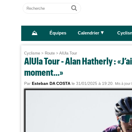
Recherche
Ok
⛰
►
Équipes
Calendrier
Cyclis
Cyclisme
>
Route
>
AlUla Tour
AlUla Tour - Alan Hatherly : «J’
moment...»
Par
Esteban DA COSTA
le 31/01/2025 à 19:20.
Mis à jour