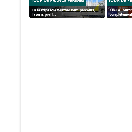
TOUR DE FRANCE FEMMES
TOUR DE F
La 7e étape et le Mont Ventoux : parcours,
Kim Le Court P
favoris, profil…
complètement 