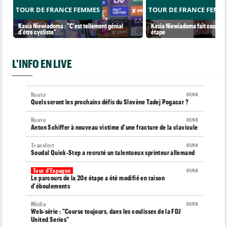
TOUR DE FRANCE FEMMES
TOUR DE FRANCE FEMM
Kasia Niewiadoma : "C'est tellement génial
Kasia Niewiadoma fait coup dou
d'être cycliste"
étape
L'INFO EN LIVE
Route
07/08
Quels seront les prochains défis du Slovène Tadej Pogacar ?
Route
07/08
Anton Schiffer à nouveau victime d'une fracture de la clavicule
Transfert
07/08
Soudal Quick-Step a recruté un talentueux sprinteur allemand
Tour d'Espagne
07/08
Le parcours de la 20e étape a été modifié en raison
d'éboulements
Média
07/08
Web-série : "Course toujours, dans les coulisses de la FDJ
United Series"