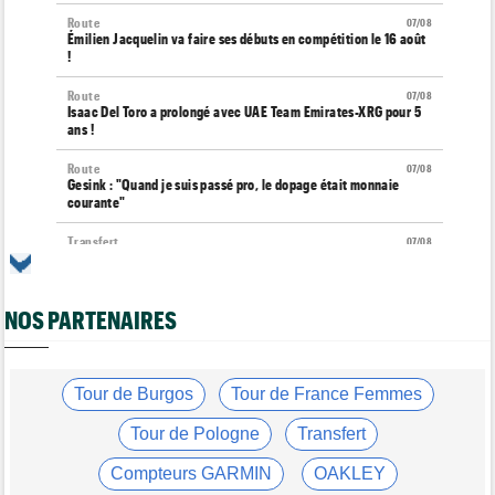
Route
07/08
Émilien Jacquelin va faire ses débuts en compétition le 16 août
!
Route
07/08
Isaac Del Toro a prolongé avec UAE Team Emirates-XRG pour 5
ans !
Route
07/08
Gesink : "Quand je suis passé pro, le dopage était monnaie
courante"
Transfert
07/08
Le Mercato vélo est ouvert... toutes les dernières infos et
rumeurs
NOS PARTENAIRES
Transfert
07/08
Lotto-Intermarché fait passer pro trois jeunes de sa formation
Tour de France Femmes
07/08
Kasia Niewiadoma : "C'est tellement génial d'être cycliste"
Tour de Burgos
Tour de France Femmes
Tour de Burgos
07/08
Tour de Pologne
Transfert
Matthew Brennan : "Je me suis retrouvé un peu trop loin…"
Compteurs GARMIN
OAKLEY
Tour de Burgos
07/08