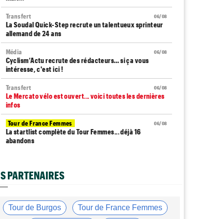
Transfert
06/08
La Soudal Quick-Step recrute un talentueux sprinteur
allemand de 24 ans
Média
06/08
Cyclism’Actu recrute des rédacteurs… si ça vous
intéresse, c'est ici !
Transfert
06/08
Le Mercato vélo est ouvert... voici toutes les dernières
infos
Tour de France Femmes
06/08
La startlist complète du Tour Femmes... déjà 16
abandons
Tour de France Femmes
06/08
La 7e étape et le Mont Ventoux : parcours, favoris,
S PARTENAIRES
profil…
Tour du Portugal
06/08
La surprise Francisco Campos remporte la 1ère étape
Tour de Burgos
Tour de France Femmes