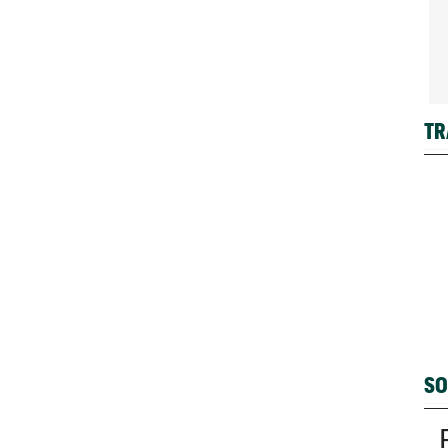
TR
SO