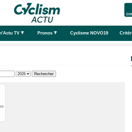
CO
►
►
m'Actu TV
Pronos
Cyclisme NOVO19
Crité
026