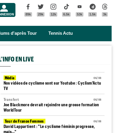
Menu
Facebook
Twitter
Instagram
Tik Tok
Youtube
Dailymotion
Threads
NNEXION
89k
29k
12k
6.5k
53k
1.5k
3k
riums d'après Tour
Tennis Actu
L'INFO EN LIVE
Média
06/08
Nos vidéos de cyclisme sont sur Youtube : Cyclism'Actu
TV
Transfert
06/08
Joe Blackmore devrait rejoindre une grosse formation
WorldTour
Tour de France Femmes
06/08
David Lappartient : "Le cyclisme féminin progresse,
mais…"