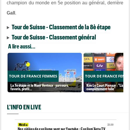
champion du monde en 5e position au général, derrière
Gall
.
Tour de Suisse - Classement de la 8è étape
Tour de Suisse - Classement général
A lire aussi...
TOUR DE FRANCE FEMMES
TOUR DE FRANCE FEMM
La 7e étape et le Mont Ventoux : parcours,
Kim Le Court Pienaar : "La cour
favoris, profil…
complètement folle"
L'INFO EN LIVE
Média
22:30
Nos vidéos de cyclisme sont sur Youtube : Cyclism'Actu TV