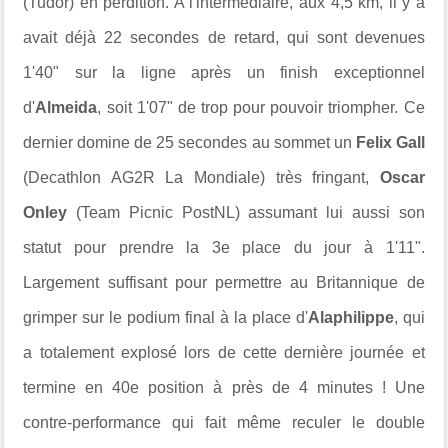
(Tudor) en perdition. A l'intermédiaire, aux 4,5 km, il y a
avait déjà 22 secondes de retard, qui sont devenues
1'40" sur la ligne après un finish exceptionnel
d'
Almeida
, soit 1'07" de trop pour pouvoir triompher. Ce
dernier domine de 25 secondes au sommet un
Felix Gall
(Decathlon AG2R La Mondiale) très fringant,
Oscar
Onley
(Team Picnic PostNL) assumant lui aussi son
statut pour prendre la 3e place du jour à 1'11".
Largement suffisant pour permettre au Britannique de
grimper sur le podium final à la place d'
Alaphilippe
, qui
a totalement explosé lors de cette dernière journée et
termine en 40e position à près de 4 minutes ! Une
contre-performance qui fait même reculer le double