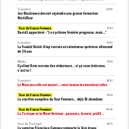
Transfert
22:08
Joe Blackmore devrait rejoindre une grosse formation
WorldTour
Tour de France Femmes
21:45
David Lappartient : "Le cyclisme féminin progresse, mais…"
Transfert
21:24
La Soudal Quick-Step recrute un talentueux sprinteur allemand
de 24 ans
Média
21:05
Cyclism’Actu recrute des rédacteurs… si ça vous intéresse,
c'est ici !
Transfert
20:57
Le Mercato vélo est ouvert... voici toutes les dernières infos
Tour de France Femmes
20:51
La startlist complète du Tour Femmes... déjà 16 abandons
Tour de France Femmes
20:38
La 7e étape et le Mont Ventoux : parcours, favoris, profil…
Tour du Portugal
20:17
La surprise Francisco Campos remporte la 1ère étape