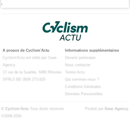
-
A propos de Cyclism'Actu
Informations supplémentaires
Cyclism'Actu est édité par Swar-
Devenir partenaire
Agency
Nous contacter
17 rue de la Suarlée, 5080 Rhisnes
Tennis Actu
SPRLS BE 0836.273.820
Qui sommes-nous ?
Conditions Générales
Données Personnelles
© Cyclism'Actu
Tous droits réservés
Produit par
Swar Agency
.
©2008-2026