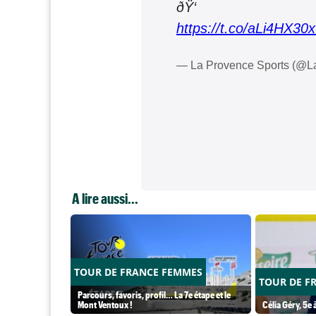
ð
https://t.co/aLi4HX30
— La Provence Sports (@L
A lire aussi...
TOUR DE FRANCE FEMMES
TOUR DE F
Parcours, favoris, profil… La 7e étape et le
Mont Ventoux !
Célia Géry, 5e à