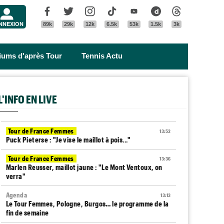
Menu
Facebook
Twitter
Instagram
Tik Tok
Youtube
Dailymotion
Threads
NNEXION
89k
29k
12k
6.5k
53k
1.5k
3k
riums d'après Tour
Tennis Actu
L'INFO EN LIVE
Tour de France Femmes
13:52
Puck Pieterse : "Je vise le maillot à pois..."
Tour de France Femmes
13:36
Marlen Reusser, maillot jaune : "Le Mont Ventoux, on
verra"
Agenda
13:13
Le Tour Femmes, Pologne, Burgos… le programme de la
fin de semaine