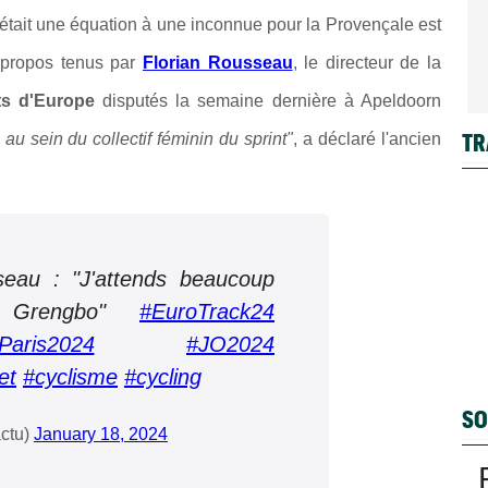
 était une équation à une inconnue pour la Provençale est
 propos tenus par
Florian Rousseau
, le directeur de la
s d'Europe
disputés la semaine dernière à Apeldoorn
TR
au sein du collectif féminin du sprint"
, a déclaré l'ancien
seau : "J'attends beaucoup
n Grengbo"
#EuroTrack24
Paris2024
#JO2024
et
#cyclisme
#cycling
SO
ctu)
January 18, 2024