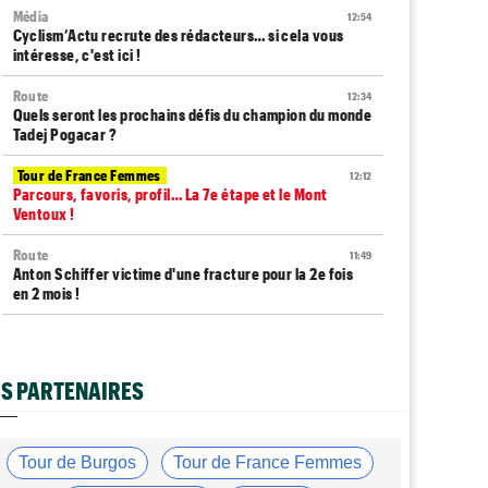
Média
12:54
Cyclism’Actu recrute des rédacteurs… si cela vous
intéresse, c'est ici !
Route
12:34
Quels seront les prochains défis du champion du monde
Tadej Pogacar ?
Tour de France Femmes
12:12
Parcours, favoris, profil… La 7e étape et le Mont
Ventoux !
Route
11:49
Anton Schiffer victime d'une fracture pour la 2e fois
en 2 mois !
Route
11:29
Gesink : "Quand j'ai intégré le peloton, le dopage était
monnaie courante"
S PARTENAIRES
Tour de France Femmes
11:12
Le Court-Pienaar : "J’étais à la limite de mes forces..."
Tour de Burgos
Tour de France Femmes
Tour d'Espagne
10:56