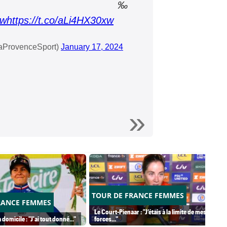
Ÿ‘‰
xw
https://t.co/aLi4HX30xw
aProvenceSport)
January 17, 2024
TOUR DE FRANCE FEMMES
RANCE FEMMES
Le Court-Pienaar : "J’étais à la limite de mes
 domicile : "J'ai tout donné..."
forces..."