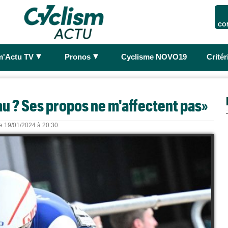
CO
►
►
m'Actu TV
Pronos
Cyclisme NOVO19
Crité
au ? Ses propos ne m'affectent pas»
le 19/01/2024 à 20:30.