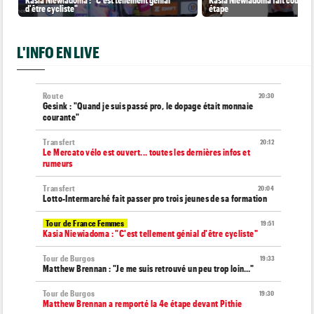
d'être cycliste"
étape
L'INFO EN LIVE
Route
20:30
Gesink : "Quand je suis passé pro, le dopage était monnaie
courante"
Transfert
20:12
Le Mercato vélo est ouvert... toutes les dernières infos et
rumeurs
Transfert
20:04
Lotto-Intermarché fait passer pro trois jeunes de sa formation
Tour de France Femmes
19:51
Kasia Niewiadoma : "C'est tellement génial d'être cycliste"
Tour de Burgos
19:33
Matthew Brennan : "Je me suis retrouvé un peu trop loin…"
Tour de Burgos
19:30
Matthew Brennan a remporté la 4e étape devant Pithie