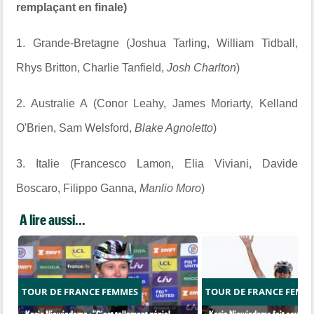
remplaçant en finale)
1. Grande-Bretagne (Joshua Tarling, William Tidball,
Rhys Britton, Charlie Tanfield,
Josh Charlton
)
2. Australie A (Conor Leahy, James Moriarty, Kelland
O'Brien, Sam Welsford,
Blake Agnoletto
)
3. Italie (Francesco Lamon, Elia Viviani, Davide
Boscaro, Filippo Ganna,
Manlio Moro
)
A lire aussi...
TOUR DE FRANCE FEMMES
TOUR DE FRANCE FEMM
Kasia Niewiadoma : "C'est tellement génial
Kasia Niewiadoma fait coup dou