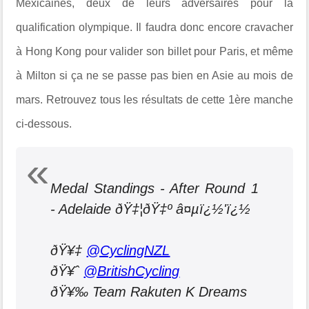
Mexicaines, deux de leurs adversaires pour la
qualification olympique. Il faudra donc encore cravacher
à Hong Kong pour valider son billet pour Paris, et même
à Milton si ça ne se passe pas bien en Asie au mois de
mars. Retrouvez tous les résultats de cette 1ère manche
ci-dessous.
Medal Standings - After Round 1
- Adelaide ðŸ‡¦ðŸ‡º â¤µï¿½'ï¿½
ðŸ¥‡
@CyclingNZL
ðŸ¥ˆ
@BritishCycling
ðŸ¥‰ Team Rakuten K Dreams