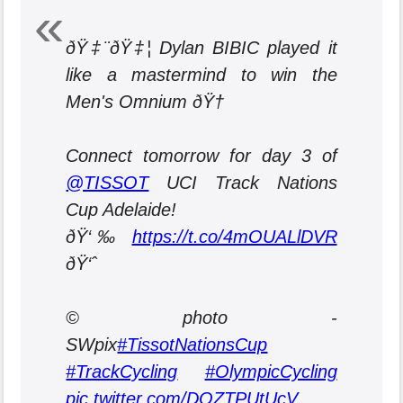
ðŸ‡¨ðŸ‡¦ Dylan BIBIC played it
like a mastermind to win the
Men's Omnium ðŸ†
Connect tomorrow for day 3 of
@TISSOT
UCI Track Nations
Cup Adelaide!
ðŸ‘‰
https://t.co/4mOUALlDVR
ðŸ‘ˆ
© photo -
SWpix
#TissotNationsCup
#TrackCycling
#OlympicCycling
pic.twitter.com/DOZTPUtUcV