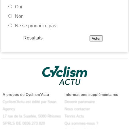
Oui
Non
Ne se prononce pas
Résultats
-
A propos de Cyclism'Actu
Informations supplémentaires
Cyclism'Actu est édité par Swar-
Devenir partenaire
Agency
Nous contacter
17 rue de la Suarlée, 5080 Rhisnes
Tennis Actu
SPRLS BE 0836.273.820
Qui sommes-nous ?