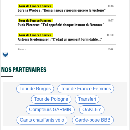
Tour de France Femmes
19:15
Lorena Wiebes : "Demain nous viserons encore la victoire"
Tour de France Femmes
18:57
Puck Pieterse : "J'ai apprécié chaque instant du Ventoux"
Tour de France Femmes
18:40
Antonia Niedermaier : "C'était un moment formidable..."
Route
17:58
Romain Bardet à l'hôpital après une chute dans la descente du
Mont Ventoux
NOS PARTENAIRES
Tour de Pologne
17:56
Jan Christen : "J'ai dû me retenir pour ne pas attaquer trop tôt"
Tour de France Femmes
17:42
Kasia Niewiadoma fait coup double sur la 7e étape
Tour de Burgos
Tour de France Femmes
Tour de Pologne
17:28
Tour de Pologne
Transfert
Joao Almeida a abandonné après une nouvelle chute
Compteurs GARMIN
OAKLEY
Média
17:03
L'abonnement à Cyclism'Actu sans pub ni pop up : 9,99€ pour 1
Gants chauffants vélo
Garde-boue BBB
an