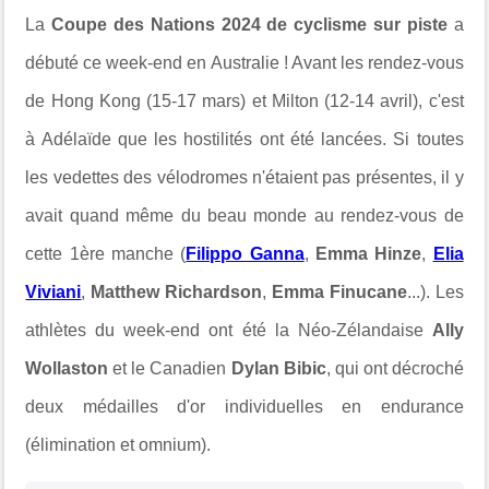
La
Coupe des Nations 2024 de cyclisme sur piste
a
débuté ce week-end en Australie ! Avant les rendez-vous
de Hong Kong (15-17 mars) et Milton (12-14 avril), c'est
à Adélaïde que les hostilités ont été lancées. Si toutes
les vedettes des vélodromes n'étaient pas présentes, il y
avait quand même du beau monde au rendez-vous de
cette 1ère manche (
Filippo Ganna
,
Emma Hinze
,
Elia
Viviani
,
Matthew Richardson
,
Emma Finucane
...). Les
athlètes du week-end ont été la Néo-Zélandaise
Ally
Wollaston
et le Canadien
Dylan Bibic
, qui ont décroché
deux médailles d'or individuelles en endurance
(élimination et omnium).