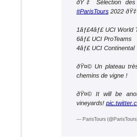
ðŸ‡ Sélection des
#ParisTours
2022 ðŸ‡
1âƒ£4âƒ£ UCI World 
6âƒ£ UCI ProTeams
4âƒ£ UCI Continental
ðŸ¤© Un plateau très
chemins de vigne !
ðŸ¤© It will be anot
vineyards!
pic.twitte
— ParisTours (@ParisTour