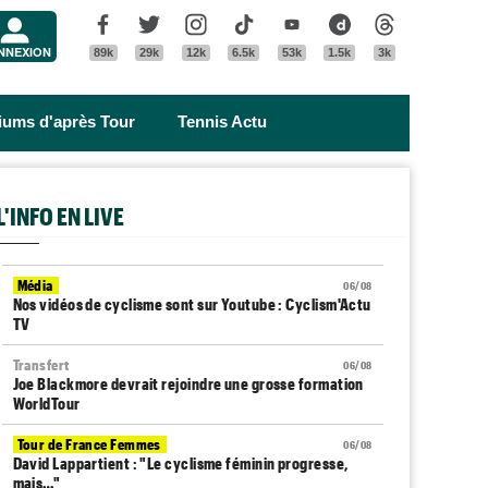
Menu
Facebook
Twitter
Instagram
Tik Tok
Youtube
Dailymotion
Threads
NNEXION
89k
29k
12k
6.5k
53k
1.5k
3k
riums d'après Tour
Tennis Actu
L'INFO EN LIVE
Média
06/08
Nos vidéos de cyclisme sont sur Youtube : Cyclism'Actu
TV
Transfert
06/08
Joe Blackmore devrait rejoindre une grosse formation
WorldTour
Tour de France Femmes
06/08
David Lappartient : "Le cyclisme féminin progresse,
mais…"