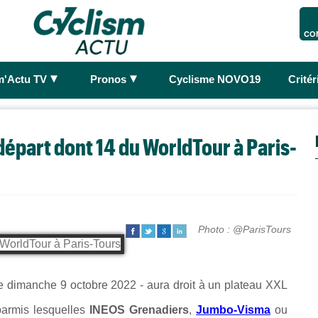
CO
►
►
m'Actu TV
Pronos
Cyclisme NOVO19
Crité
départ dont 14 du WorldTour à Paris-
Photo : @ParisTours
le dimanche 9 octobre 2022 - aura droit à un plateau XXL
parmis lesquelles
INEOS Grenadiers
,
Jumbo-Visma
ou