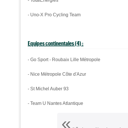
- TotalEnergies
- Uno-X Pro Cycling Team
Equipes continentales (4) :
- Go Sport - Roubaix Lille Métropole
- Nice Métropole Côte d'Azur
- St Michel Auber 93
- Team U Nantes Atlantique