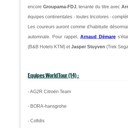
encore
Groupama-FDJ
, tenante du titre avec
Ar
équipes continentales - toutes tricolores - complèt
Les coureurs auront comme d'habitude désormais 
automnale. Pour rappel,
Arnaud Démare
s'éta
(B&B Hotels KTM) et
Jasper Stuyven
(Trek Sega
Equipes WorldTour (14) :
- AG2R Citroën Team
- BORA-hansgrohe
- Cofidis