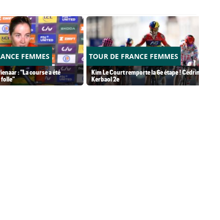
RANCE FEMMES
TOUR DE FRANCE FEMMES
ienaar : "La course a été
Kim Le Court remporte la 6e étape ! Cédrine
folle"
Kerbaol 2e