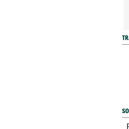
TR
SO