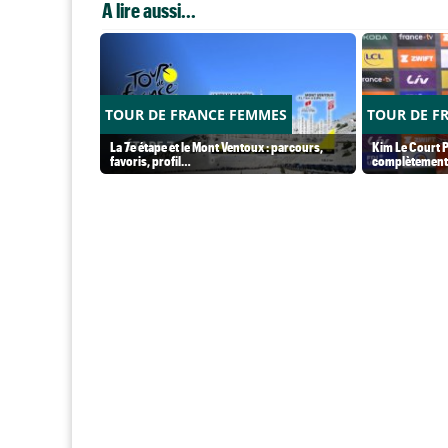
A lire aussi...
TOUR DE FRANCE FEMMES
TOUR DE F
La 7e étape et le Mont Ventoux : parcours,
Kim Le Court P
favoris, profil…
complètement 