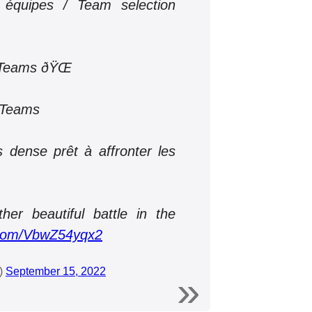
 équipes / Team selection
Teams ðŸŒ
 Teams
 dense prêt à affronter les
her beautiful battle in the
r.com/VbwZ54yqx2
s)
September 15, 2022