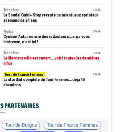
Transfert
06/08
La Soudal Quick-Step recrute un talentueux sprinteur
allemand de 24 ans
Média
06/08
Cyclism’Actu recrute des rédacteurs… si ça vous
intéresse, c'est ici !
Transfert
06/08
Le Mercato vélo est ouvert... voici toutes les dernières
infos
Tour de France Femmes
06/08
La startlist complète du Tour Femmes... déjà 16
abandons
Tour de France Femmes
06/08
La 7e étape et le Mont Ventoux : parcours, favoris,
S PARTENAIRES
profil…
Tour du Portugal
06/08
La surprise Francisco Campos remporte la 1ère étape
Tour de Burgos
Tour de France Femmes