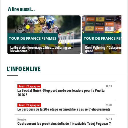
A lire aussi...
TOUR DE FRANCE FEMMES
TOUR DE FRANCE FEMM
La 9e et dernière étape à Nice... Vollering ou
Demi Vollering : "Cela prouve q
Niewiadoma ?
grand..."
L'INFO EN LIVE
Tour d'Espagne
14:53
La Soudal Quick-Step perd un de ses leaders pour la Vuelta
2026 !
Tour d'Espagne
14:31
Le parcours de la 20e étape est modifié à cause d'éboulements
Route
14:13
Quels seront les prochains défis de l'insatiable Tadej Pogacar ?