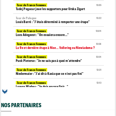
Tour de France Femmes
13:55
Tadej Pogacar joue les supporters pour Urska Zigart
Tour de Pologne
13:22
Louis Barré : "J'étais déterminé à remporter une étape"
Tour de France Femmes
13:04
Loes Adegeest : "On essaiera encore..."
Tour de France Femmes
12:58
La 9e et dernière étape à Nice... Vollering ou Niewiadoma ?
Tour de France Femmes
12:54
Puck Pieterse : "Je ne sais pas à quoi m'attendre"
Tour de France Femmes
12:31
Niedermaier : "J’ai dit à Kasia que ce n’est pas fini"
Tour de France Femmes
12:13
Lorena Wiebes : "Je dois encore finir..."
Tour d'Espagne
11:59
Pas encore remis, Primoz Roglic pourrait manquer La Vuelta
NOS PARTENAIRES
Tour de France
11:38
Dorian Godon a fini le Tour avec quatre côtes fracturées