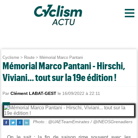
≡
Cyclisme
>
Route
>
Mémorial Marco Pantani
Mémorial Marco Pantani - Hirschi,
Viviani... tout sur la 19e édition !
Par
Clément LABAT-GEST
le 16/09/2022 à 22:11
Photo : @UAETeamEmirates / @INEOSGrenadiers
On le sait : la fin de saison rime souvent avec les