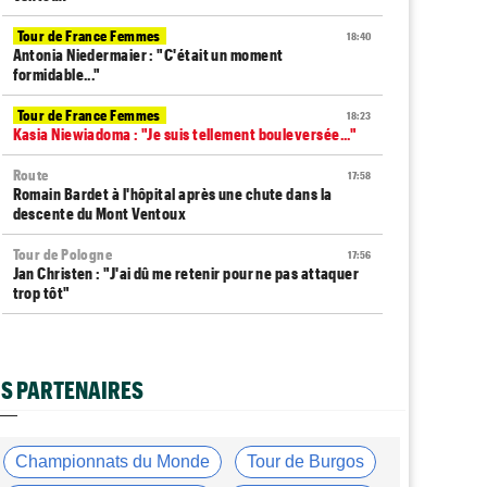
Tour de France Femmes
18:40
Antonia Niedermaier : "C'était un moment
formidable..."
Tour de France Femmes
18:23
Kasia Niewiadoma : "Je suis tellement bouleversée..."
Route
17:58
Romain Bardet à l'hôpital après une chute dans la
descente du Mont Ventoux
Tour de Pologne
17:56
Jan Christen : "J'ai dû me retenir pour ne pas attaquer
trop tôt"
Tour de France Femmes
17:42
Kasia Niewiadoma fait coup double sur la 7e étape
S PARTENAIRES
Tour de Pologne
17:28
Joao Almeida a abandonné après une nouvelle chute
Média
17:03
Championnats du Monde
Tour de Burgos
L'abonnement à Cyclism'Actu sans pub ni pop up :