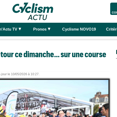
CO
►
►
m'Actu TV
Pronos
Cyclisme NOVO19
Crité
etour ce dimanche... sur une course
 jour le 10/05/2026 à 10:27.