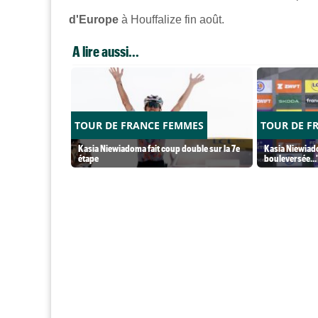
d'Europe
à Houffalize fin août.
A lire aussi...
TOUR DE FRANCE FEMMES
TOUR DE F
Kasia Niewiadoma fait coup double sur la 7e
Kasia Niewiado
étape
bouleversée...