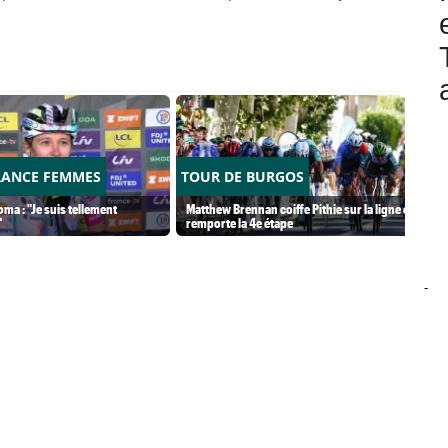
RANCE FEMMES
TOUR DE BURGOS
ma : "Je suis tellement
Matthew Brennan coiffe Pithie sur la ligne et
"
remporte la 4e étape
-