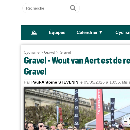
Recherche
Ok
⛰
►
Équipes
Calendrier
Cyclis
Cyclisme
>
Gravel
>
Gravel
Gravel - Wout van Aert est de r
Gravel
Par
Paul-Antoine STEVENIN
le 09/05/2026 à 10:55.
Mis à