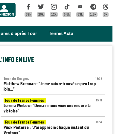
Menu
Facebook
Twitter
Instagram
Tik Tok
Youtube
Dailymotion
Threads
NNEXION
89k
29k
12k
6.5k
53k
1.5k
3k
riums d'après Tour
Tennis Actu
L'INFO EN LIVE
Tour de Burgos
19:33
Matthew Brennan : "Je me suis retrouvé un peu trop
loin…"
Tour de France Femmes
19:15
Lorena Wiebes : "Demain nous viserons encore la
victoire"
Tour de France Femmes
18:57
Puck Pieterse : "J'ai apprécié chaque instant du
Ventoux"