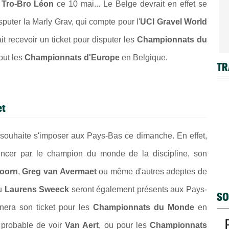
u
Tro-Bro Léon
ce 10 mai... Le Belge devrait en effet se
puter la Marly Grav, qui compte pour l'
UCI Gravel World
it recevoir un ticket pour disputer les
Championnats du
out les
Championnats d'Europe
en Belgique.
TR
et
l souhaite s'imposer aux Pays-Bas ce dimanche. En effet,
ncer par le champion du monde de la discipline, son
hoorn
,
Greg van Avermaet
ou même d'autres adeptes de
u
Laurens Sweeck
seront également présents aux Pays-
SO
era son ticket pour les
Championnats du Monde
en
u probable de voir
Van Aert
, ou pour les
Championnats